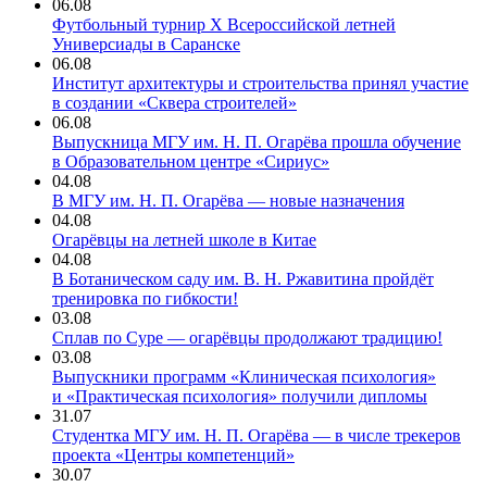
06.08
Футбольный турнир X Всероссийской летней
Универсиады в Саранске
06.08
Институт архитектуры и строительства принял участие
в создании «Сквера строителей»
06.08
Выпускница МГУ им. Н. П. Огарёва прошла обучение
в Образовательном центре «Сириус»
04.08
В МГУ им. Н. П. Огарёва — новые назначения
04.08
Огарёвцы на летней школе в Китае
04.08
В Ботаническом саду им. В. Н. Ржавитина пройдёт
тренировка по гибкости!
03.08
Сплав по Суре — огарёвцы продолжают традицию!
03.08
Выпускники программ «Клиническая психология»
и «Практическая психология» получили дипломы
31.07
Студентка МГУ им. Н. П. Огарёва — в числе трекеров
проекта «Центры компетенций»
30.07