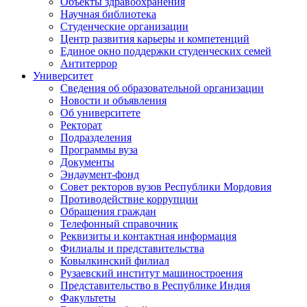
Объекты здравоохранения
Научная библиотека
Студенческие организации
Центр развития карьеры и компетенций
Единое окно поддержки студенческих семей
Антитеррор
Университет
Сведения об образовательной организации
Новости и объявления
Об университете
Ректорат
Подразделения
Программы вуза
Документы
Эндаумент-фонд
Совет ректоров вузов Республики Мордовия
Противодействие коррупции
Обращения граждан
Телефонный справочник
Реквизиты и контактная информация
Филиалы и представительства
Ковылкинский филиал
Рузаевский институт машиностроения
Представительство в Республике Индия
Факультеты