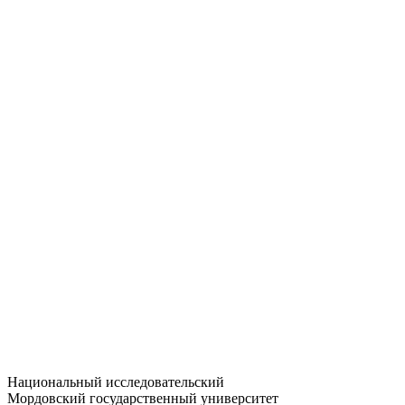
Статистика приёма
Большевистская ул., 68/1
dep-general@adm.mrsu.ru
+7 (8342) 24-37-32
Приёмная комиссия
Полежаева ул., 44
entrance-exam@adm.mrsu.ru
+7 (800) 222-13-77
© 1998–2026 МГУ им. Н.П. ОГАРЁВА
При использовании материалов сайта ссылка на источник
обязательна
Национальный исследовательский
Мордовский государственный университет