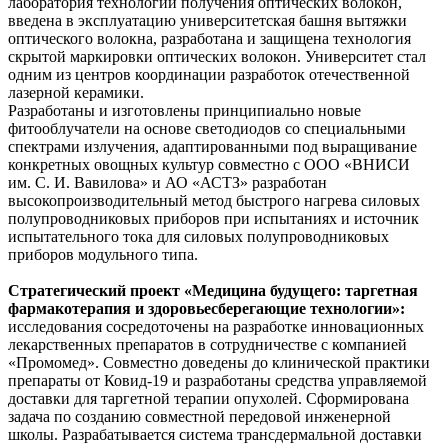
лаборатория технологий получения оптических волокон,
введена в эксплуатацию университетская башня вытяжки
оптического волокна, разработана и защищена технология
скрытой маркировки оптических волокон. Университет стал
одним из центров координации разработок отечественной
лазерной керамики.
Разработаны и изготовлены принципиально новые
фитооблучатели на основе светодиодов со специальными
спектрами излучения, адаптированными под выращивание
конкретных овощных культур совместно с ООО «ВНИСИ
им. С. И. Вавилова» и АО «АСТЗ» разработан
высокопроизводительный метод быстрого нагрева силовых
полупроводниковых приборов при испытаниях и источник
испытательного тока для силовых полупроводниковых
приборов модульного типа.
Стратегический проект «Медицина будущего: таргетная
фармакотерапия и здоровьесберегающие технологии»:
исследования сосредоточены на разработке инновационных
лекарственных препаратов в сотрудничестве с компанией
«Промомед». Совместно доведены до клинической практики
препараты от Ковид-19 и разработаны средства управляемой
доставки для таргетной терапии опухолей. Сформирована
задача по созданию совместной передовой инженерной
школы. Разрабатывается система трансдермальной доставки