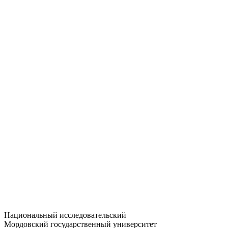
Статистика приёма
Большевистская ул., 68/1
dep-general@adm.mrsu.ru
+7 (8342) 24-37-32
Приёмная комиссия
Полежаева ул., 44
entrance-exam@adm.mrsu.ru
+7 (800) 222-13-77
© 1998–2026 МГУ им. Н.П. ОГАРЁВА
При использовании материалов сайта ссылка на источник
обязательна
Национальный исследовательский
Мордовский государственный университет