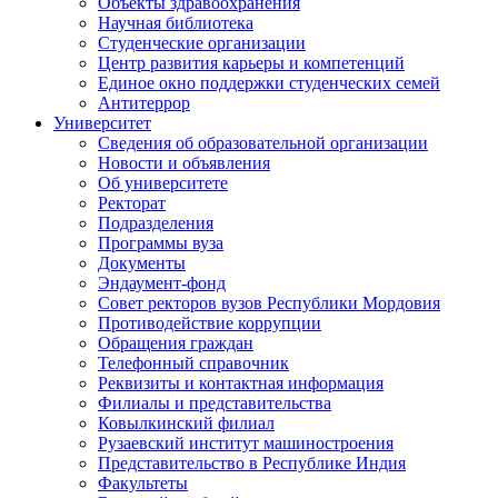
Объекты здравоохранения
Научная библиотека
Студенческие организации
Центр развития карьеры и компетенций
Единое окно поддержки студенческих семей
Антитеррор
Университет
Сведения об образовательной организации
Новости и объявления
Об университете
Ректорат
Подразделения
Программы вуза
Документы
Эндаумент-фонд
Совет ректоров вузов Республики Мордовия
Противодействие коррупции
Обращения граждан
Телефонный справочник
Реквизиты и контактная информация
Филиалы и представительства
Ковылкинский филиал
Рузаевский институт машиностроения
Представительство в Республике Индия
Факультеты