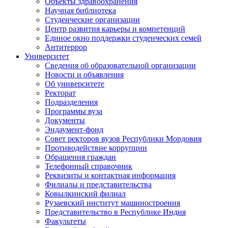
Объекты здравоохранения
Научная библиотека
Студенческие организации
Центр развития карьеры и компетенций
Единое окно поддержки студенческих семей
Антитеррор
Университет
Сведения об образовательной организации
Новости и объявления
Об университете
Ректорат
Подразделения
Программы вуза
Документы
Эндаумент-фонд
Совет ректоров вузов Республики Мордовия
Противодействие коррупции
Обращения граждан
Телефонный справочник
Реквизиты и контактная информация
Филиалы и представительства
Ковылкинский филиал
Рузаевский институт машиностроения
Представительство в Республике Индия
Факультеты