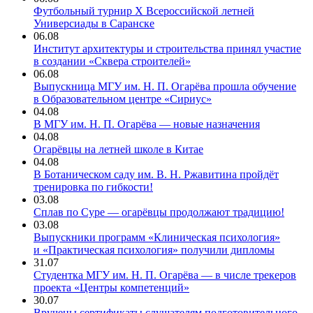
Футбольный турнир X Всероссийской летней
Универсиады в Саранске
06.08
Институт архитектуры и строительства принял участие
в создании «Сквера строителей»
06.08
Выпускница МГУ им. Н. П. Огарёва прошла обучение
в Образовательном центре «Сириус»
04.08
В МГУ им. Н. П. Огарёва — новые назначения
04.08
Огарёвцы на летней школе в Китае
04.08
В Ботаническом саду им. В. Н. Ржавитина пройдёт
тренировка по гибкости!
03.08
Сплав по Суре — огарёвцы продолжают традицию!
03.08
Выпускники программ «Клиническая психология»
и «Практическая психология» получили дипломы
31.07
Студентка МГУ им. Н. П. Огарёва — в числе трекеров
проекта «Центры компетенций»
30.07
Вручены сертификаты слушателям подготовительного