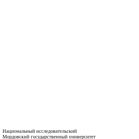
Статистика приёма
Большевистская ул., 68/1
dep-general@adm.mrsu.ru
+7 (8342) 24-37-32
Приёмная комиссия
Полежаева ул., 44
entrance-exam@adm.mrsu.ru
+7 (800) 222-13-77
© 1998–2026 МГУ им. Н.П. ОГАРЁВА
При использовании материалов сайта ссылка на источник
обязательна
Национальный исследовательский
Мордовский государственный университет