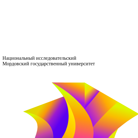
entrance-exam@adm.mrsu.ru
+7 (800) 222-13-77
© 1998–2026 МГУ им. Н.П. ОГАРЁВА
При использовании материалов сайта ссылка на источник обяз
Национальный исследовательский
Мордовский государственный университет