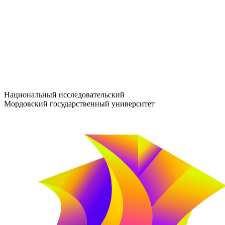
entrance-exam@adm.mrsu.ru
+7 (800) 222-13-77
© 1998–2026 МГУ им. Н.П. ОГАРЁВА
При использовании материалов сайта ссылка на источник обяз
Национальный исследовательский
Мордовский государственный университет