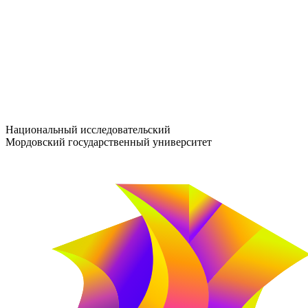
entrance-exam@adm.mrsu.ru
+7 (800) 222-13-77
© 1998–2026 МГУ им. Н.П. ОГАРЁВА
При использовании материалов сайта ссылка на источник обяз
Национальный исследовательский
Мордовский государственный университет