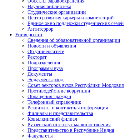
Объекты здравоохранения
Научная библиотека
Студенческие организации
Центр развития карьеры и компетенций
Единое окно поддержки студенческих семей
Антитеррор
Университет
Сведения об образовательной организации
Новости и объявления
Об университете
Ректорат
Подразделения
Программы вуза
Документы
Эндаумент-фонд
Совет ректоров вузов Республики Мордовия
Противодействие коррупции
Обращения граждан
Телефонный справочник
Реквизиты и контактная информация
Филиалы и представительства
Ковылкинский филиал
Рузаевский институт машиностроения
Представительство в Республике Индия
Факультеты