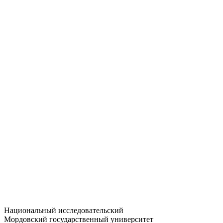
Статистика приёма
Большевистская ул., 68/1
dep-general@adm.mrsu.ru
+7 (8342) 24-37-32
Приёмная комиссия
Полежаева ул., 44
entrance-exam@adm.mrsu.ru
+7 (800) 222-13-77
© 1998–2026 МГУ им. Н.П. ОГАРЁВА
При использовании материалов сайта ссылка на источник
обязательна
Национальный исследовательский
Мордовский государственный университет