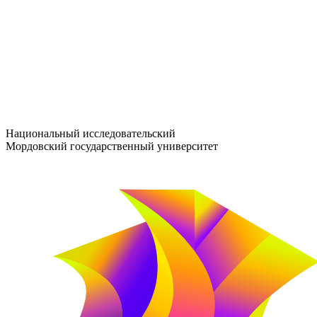
entrance-exam@adm.mrsu.ru
+7 (800) 222-13-77
© 1998–2026 МГУ им. Н.П. ОГАРЁВА
При использовании материалов сайта ссылка на источник обяз
Национальный исследовательский
Мордовский государственный университет