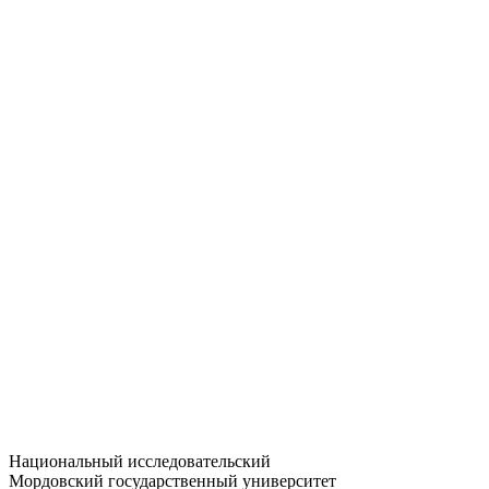
Статистика приёма
Большевистская ул., 68/1
dep-general@adm.mrsu.ru
+7 (8342) 24-37-32
Приёмная комиссия
Полежаева ул., 44
entrance-exam@adm.mrsu.ru
+7 (800) 222-13-77
© 1998–2026 МГУ им. Н.П. ОГАРЁВА
При использовании материалов сайта ссылка на источник
обязательна
Национальный исследовательский
Мордовский государственный университет