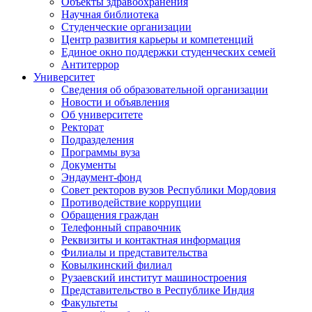
Объекты здравоохранения
Научная библиотека
Студенческие организации
Центр развития карьеры и компетенций
Единое окно поддержки студенческих семей
Антитеррор
Университет
Сведения об образовательной организации
Новости и объявления
Об университете
Ректорат
Подразделения
Программы вуза
Документы
Эндаумент-фонд
Совет ректоров вузов Республики Мордовия
Противодействие коррупции
Обращения граждан
Телефонный справочник
Реквизиты и контактная информация
Филиалы и представительства
Ковылкинский филиал
Рузаевский институт машиностроения
Представительство в Республике Индия
Факультеты