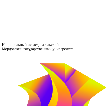
entrance-exam@adm.mrsu.ru
+7 (800) 222-13-77
© 1998–2026 МГУ им. Н.П. ОГАРЁВА
При использовании материалов сайта ссылка на источник обяз
Национальный исследовательский
Мордовский государственный университет