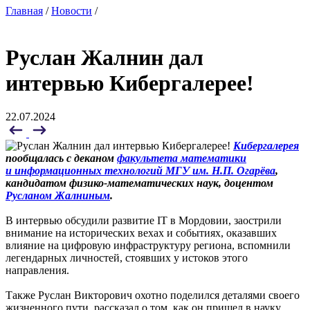
Главная
/
Новости
/
Руслан Жалнин дал
интервью Кибергалерее!
22.07.2024
Кибергалерея
пообщалась с
деканом
факультета математики
и информационных технологий МГУ им. Н.П. Огарёва
,
кандидатом физико-математических наук, доцентом
Русланом Жалниным
.
В интервью обсудили развитие IT в Мордовии, заострили
внимание на исторических вехах и событиях, оказавших
влияние на цифровую инфраструктуру региона, вспомнили
легендарных личностей, стоявших у истоков этого
направления.
Также Руслан Викторович охотно поделился деталями своего
жизненного пути, рассказал о том, как он пришел в науку,