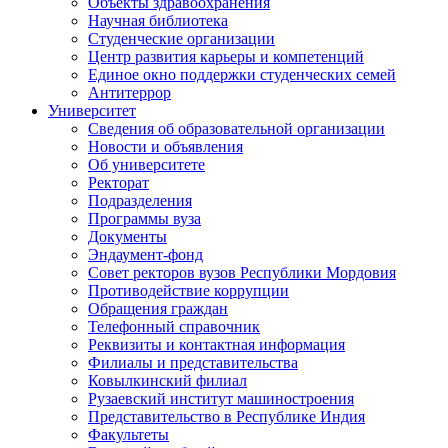
Объекты здравоохранения
Научная библиотека
Студенческие организации
Центр развития карьеры и компетенций
Единое окно поддержки студенческих семей
Антитеррор
Университет
Сведения об образовательной организации
Новости и объявления
Об университете
Ректорат
Подразделения
Программы вуза
Документы
Эндаумент-фонд
Совет ректоров вузов Республики Мордовия
Противодействие коррупции
Обращения граждан
Телефонный справочник
Реквизиты и контактная информация
Филиалы и представительства
Ковылкинский филиал
Рузаевский институт машиностроения
Представительство в Республике Индия
Факультеты