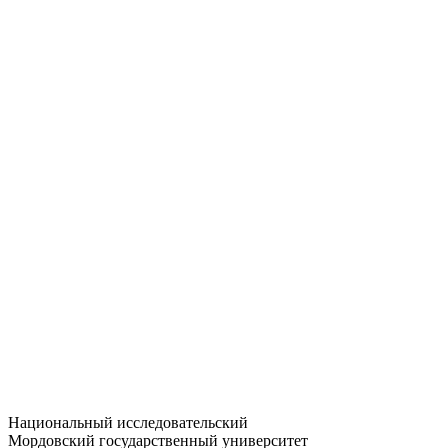
Статистика приёма
Большевистская ул., 68/1
dep-general@adm.mrsu.ru
+7 (8342) 24-37-32
Приёмная комиссия
Полежаева ул., 44
entrance-exam@adm.mrsu.ru
+7 (800) 222-13-77
© 1998–2026 МГУ им. Н.П. ОГАРЁВА
При использовании материалов сайта ссылка на источник
обязательна
Национальный исследовательский
Мордовский государственный университет