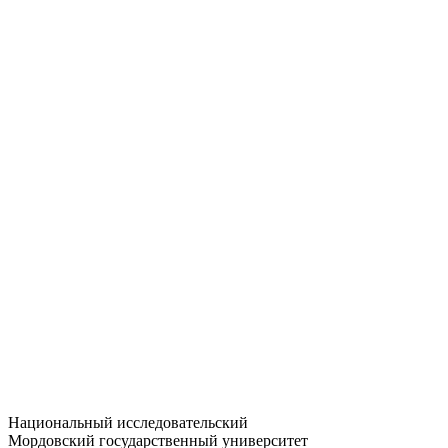
Статистика приёма
Большевистская ул., 68/1
dep-general@adm.mrsu.ru
+7 (8342) 24-37-32
Приёмная комиссия
Полежаева ул., 44
entrance-exam@adm.mrsu.ru
+7 (800) 222-13-77
© 1998–2026 МГУ им. Н.П. ОГАРЁВА
При использовании материалов сайта ссылка на источник
обязательна
Национальный исследовательский
Мордовский государственный университет