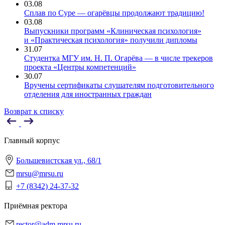
03.08
Сплав по Суре — огарёвцы продолжают традицию!
03.08
Выпускники программ «Клиническая психология»
и «Практическая психология» получили дипломы
31.07
Студентка МГУ им. Н. П. Огарёва — в числе трекеров
проекта «Центры компетенций»
30.07
Вручены сертификаты слушателям подготовительного
отделения для иностранных граждан
Возврат к списку
Главный корпус
Большевистская ул., 68/1
mrsu@mrsu.ru
+7 (8342) 24-37-32
Приёмная ректора
rector@adm.mrsu.ru