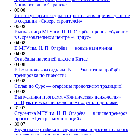
Универсиады в Саранске
06.08
Институт архитектуры и строительства принял участие
в создании «Сквера строителей»
06.08
Выпускница МГУ им. Н. П. Огарёва прошла обучение
в Образовательном центре «Сириус»
04.08
В МГУ им. Н. П. Огарёва — новые назначения
04.08
Огарёвцы на летней школе в Китае
04.08
В Ботаническом саду им. В. Н. Ржавитина пройдёт
тренировка по гибкости!
03.08
Сплав по Суре — огарёвцы продолжают традицию!
03.08
Выпускники программ «Клиническая психология»
и «Практическая психология» получили дипломы
31.07
Студентка МГУ им. Н. П. Огарёва — в числе трекеров
проекта «Центры компетенций»
30.07
Вручены сертификаты слушателям подготовительного
отделения для иностранных граждан