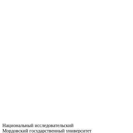
Статистика приёма
Большевистская ул., 68/1
dep-general@adm.mrsu.ru
+7 (8342) 24-37-32
Приёмная комиссия
Полежаева ул., 44
entrance-exam@adm.mrsu.ru
+7 (800) 222-13-77
© 1998–2026 МГУ им. Н.П. ОГАРЁВА
При использовании материалов сайта ссылка на источник
обязательна
Национальный исследовательский
Мордовский государственный университет