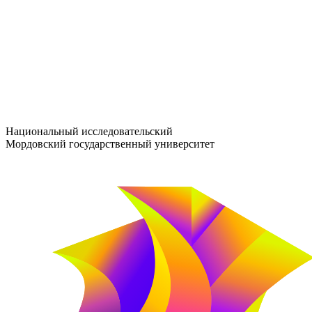
entrance-exam@adm.mrsu.ru
+7 (800) 222-13-77
© 1998–2026 МГУ им. Н.П. ОГАРЁВА
При использовании материалов сайта ссылка на источник обяз
Национальный исследовательский
Мордовский государственный университет