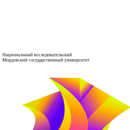
entrance-exam@adm.mrsu.ru
+7 (800) 222-13-77
© 1998–2026 МГУ им. Н.П. ОГАРЁВА
При использовании материалов сайта ссылка на источник обяз
Национальный исследовательский
Мордовский государственный университет