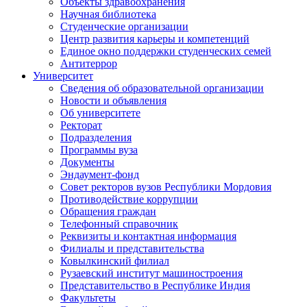
Объекты здравоохранения
Научная библиотека
Студенческие организации
Центр развития карьеры и компетенций
Единое окно поддержки студенческих семей
Антитеррор
Университет
Сведения об образовательной организации
Новости и объявления
Об университете
Ректорат
Подразделения
Программы вуза
Документы
Эндаумент-фонд
Совет ректоров вузов Республики Мордовия
Противодействие коррупции
Обращения граждан
Телефонный справочник
Реквизиты и контактная информация
Филиалы и представительства
Ковылкинский филиал
Рузаевский институт машиностроения
Представительство в Республике Индия
Факультеты