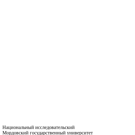
Статистика приёма
Большевистская ул., 68/1
dep-general@adm.mrsu.ru
+7 (8342) 24-37-32
Приёмная комиссия
Полежаева ул., 44
entrance-exam@adm.mrsu.ru
+7 (800) 222-13-77
© 1998–2026 МГУ им. Н.П. ОГАРЁВА
При использовании материалов сайта ссылка на источник
обязательна
Национальный исследовательский
Мордовский государственный университет