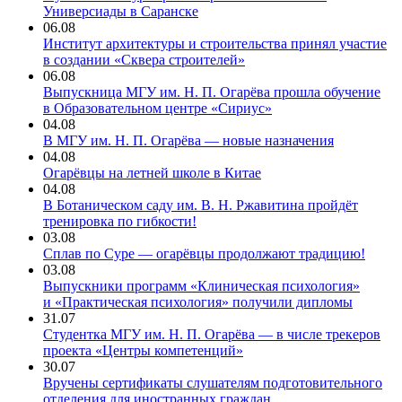
Универсиады в Саранске
06.08
Институт архитектуры и строительства принял участие
в создании «Сквера строителей»
06.08
Выпускница МГУ им. Н. П. Огарёва прошла обучение
в Образовательном центре «Сириус»
04.08
В МГУ им. Н. П. Огарёва — новые назначения
04.08
Огарёвцы на летней школе в Китае
04.08
В Ботаническом саду им. В. Н. Ржавитина пройдёт
тренировка по гибкости!
03.08
Сплав по Суре — огарёвцы продолжают традицию!
03.08
Выпускники программ «Клиническая психология»
и «Практическая психология» получили дипломы
31.07
Студентка МГУ им. Н. П. Огарёва — в числе трекеров
проекта «Центры компетенций»
30.07
Вручены сертификаты слушателям подготовительного
отделения для иностранных граждан