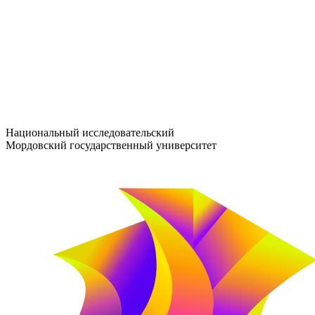
entrance-exam@adm.mrsu.ru
+7 (800) 222-13-77
© 1998–2026 МГУ им. Н.П. ОГАРЁВА
При использовании материалов сайта ссылка на источник обяз
Национальный исследовательский
Мордовский государственный университет