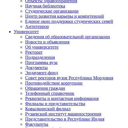
Объекты здравоохранения
Научная библиотека
Студенческие организации
Центр развития карьеры и компетенций
Единое окно поддержки студенческих семей
Антитеррор
Университет
Сведения об образовательной организации
Новости и объявления
Об университете
Ректорат
Подразделения
Программы вуза
Документы
Эндаумент-фонд
Совет ректоров вузов Республики Мордовия
Противодействие коррупции
Обращения граждан
Телефонный справочник
Реквизиты и контактная информация
Филиалы и представительства
Ковылкинский филиал
Рузаевский институт машиностроения
Представительство в Республике Индия
Факультеты