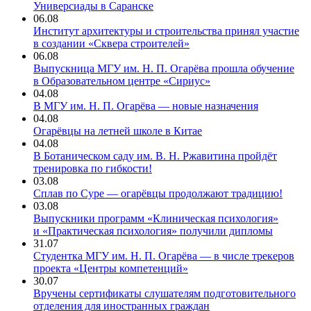
Универсиады в Саранске
06.08
Институт архитектуры и строительства принял участие
в создании «Сквера строителей»
06.08
Выпускница МГУ им. Н. П. Огарёва прошла обучение
в Образовательном центре «Сириус»
04.08
В МГУ им. Н. П. Огарёва — новые назначения
04.08
Огарёвцы на летней школе в Китае
04.08
В Ботаническом саду им. В. Н. Ржавитина пройдёт
тренировка по гибкости!
03.08
Сплав по Суре — огарёвцы продолжают традицию!
03.08
Выпускники программ «Клиническая психология»
и «Практическая психология» получили дипломы
31.07
Студентка МГУ им. Н. П. Огарёва — в числе трекеров
проекта «Центры компетенций»
30.07
Вручены сертификаты слушателям подготовительного
отделения для иностранных граждан