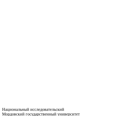
Статистика приёма
Большевистская ул., 68/1
dep-general@adm.mrsu.ru
+7 (8342) 24-37-32
Приёмная комиссия
Полежаева ул., 44
entrance-exam@adm.mrsu.ru
+7 (800) 222-13-77
© 1998–2026 МГУ им. Н.П. ОГАРЁВА
При использовании материалов сайта ссылка на источник
обязательна
Национальный исследовательский
Мордовский государственный университет