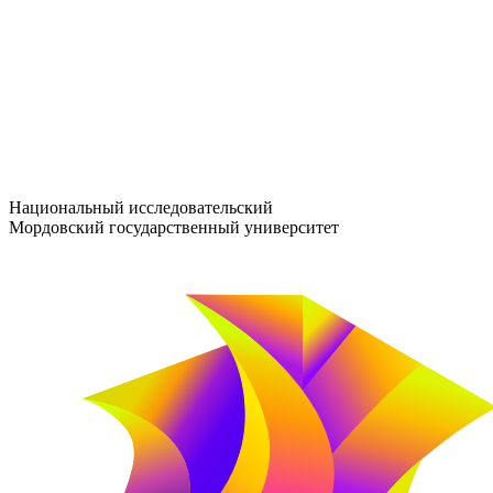
entrance-exam@adm.mrsu.ru
+7 (800) 222-13-77
© 1998–2026 МГУ им. Н.П. ОГАРЁВА
При использовании материалов сайта ссылка на источник обяз
Национальный исследовательский
Мордовский государственный университет