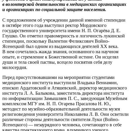
в волонтерской деятельности в медицинских организациях
и организациях по социальной защите населения.
С предложением об учреждении данной именной стипендии
в октябре этого года выступил ректор Мордовского
государственного университета имени Н. П. Огарёва Д. Е.
Глушко. Он отметил правомерность и логичность лукинской
стипендии, поскольку Валентин Феликсович Войно-
Ясенецкий был одним из выдающихся деятелей XX века.
В нем сочетались жажда знания, основанного на научном
опыте, и стремление к Божественной истине. Он исцелял
души и тела своей паствы, всецело посвятив себя делу
милосердия.
Перед присутствовавшими на мероприятии студентами
медицинского института выступили Владыка Вениамин,
епископ Ардатовский и Атяшевский, директор медицинского
института Л. А. Балыкова, заместитель директора института
по информатизации Замышляев П. С., заведующая Музейным
комплексом МГУ им. Н. П. Огарева Прасалова Н. Ю.,
методист по музейно-образовательной деятельности музея
религиоведения университета Николавева Л. В. Они осветили
различные стороны деятельности святителя Луки (Войно-
Ясенецкого) — незаурядного человека, сочетающего в себе
качества практикующего врача, вдумчивого ученого