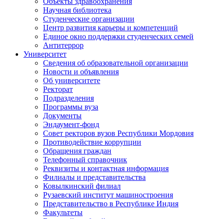
Объекты здравоохранения
Научная библиотека
Студенческие организации
Центр развития карьеры и компетенций
Единое окно поддержки студенческих семей
Антитеррор
Университет
Сведения об образовательной организации
Новости и объявления
Об университете
Ректорат
Подразделения
Программы вуза
Документы
Эндаумент-фонд
Совет ректоров вузов Республики Мордовия
Противодействие коррупции
Обращения граждан
Телефонный справочник
Реквизиты и контактная информация
Филиалы и представительства
Ковылкинский филиал
Рузаевский институт машиностроения
Представительство в Республике Индия
Факультеты