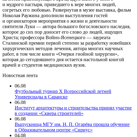
и мудрого пастыря, приведшего к вере многих людей,
согретых его любовью. Развернутая в музее выставка, фильм
Николая Раужина дополнили выступления гостей
и организаторов мероприятия о жизни и деятельности
святителя Луки — автора большого богословского наследия,
которое до сих пор доносит его слово до людей, ищущих
Христа; профессора Войно-Ясенецкого — лауреата
Сталинской премии первой степени за разработку новейших
хирургических методов лечения, автора многих научных
работ, в том числе книги «Очерки гнойной хирургии»,
которая до сегодняшнего дня остается настольной книгой
врачей и студентов медицинских вузов.
Новостная лента
06.08
Футбольный турнир X Всероссийской летней
Универсиады в Саранске
06.08
Институт архитектуры и строительства принял участие
в создании «Сквера строителей»
06.08
Выпускница МГУ им. Н. П. Огарёва прошла обучение
в Образовательном центре «Сириус»
04.08