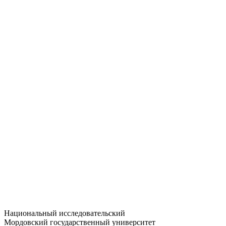
Статистика приёма
Большевистская ул., 68/1
dep-general@adm.mrsu.ru
+7 (8342) 24-37-32
Приёмная комиссия
Полежаева ул., 44
entrance-exam@adm.mrsu.ru
+7 (800) 222-13-77
© 1998–2026 МГУ им. Н.П. ОГАРЁВА
При использовании материалов сайта ссылка на источник
обязательна
Национальный исследовательский
Мордовский государственный университет