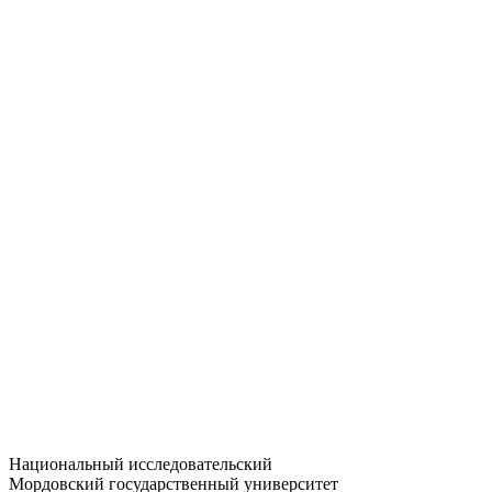
Статистика приёма
Большевистская ул., 68/1
dep-general@adm.mrsu.ru
+7 (8342) 24-37-32
Приёмная комиссия
Полежаева ул., 44
entrance-exam@adm.mrsu.ru
+7 (800) 222-13-77
© 1998–2026 МГУ им. Н.П. ОГАРЁВА
При использовании материалов сайта ссылка на источник
обязательна
Национальный исследовательский
Мордовский государственный университет