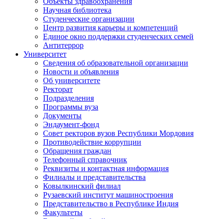
Объекты здравоохранения
Научная библиотека
Студенческие организации
Центр развития карьеры и компетенций
Единое окно поддержки студенческих семей
Антитеррор
Университет
Сведения об образовательной организации
Новости и объявления
Об университете
Ректорат
Подразделения
Программы вуза
Документы
Эндаумент-фонд
Совет ректоров вузов Республики Мордовия
Противодействие коррупции
Обращения граждан
Телефонный справочник
Реквизиты и контактная информация
Филиалы и представительства
Ковылкинский филиал
Рузаевский институт машиностроения
Представительство в Республике Индия
Факультеты