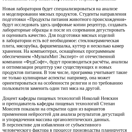
Новая лаборатория будет специализироваться на анализе
и моделировании мясных продуктов. Студенты направления
подготовки «Продукты питания животного происхождения»
будут исследовать здесь цифровые копии рецептур, создавать
лабораторные образцы и после их созревания дегустировать
и оценивать качество. Для подготовки мясных изделий
в лаборатории есть всё необходимое: стеклокерамическая
плита, мясорубка, фаршемешалка, куттер и несколько камер
хранения. На компьютерах, оснащённых программным
обеспечением «МультиМит Эксперт» от отечественной
компании «ФудСофт», будут производиться расчёты, анализы
и оптимизации рецептур уже существующих и новых
продуктов питания. В том числе, программа учитывает такие
не только кулинарные аспекты: например, она может
ориентироваться на особенности религии и по требованию
пользователя заменить один тип мяса на другой.
Доцент кафедры пищевых технологий Николай Неяскин
и преподаватель кафедры пищевых технологий Степан
Моисеев показали на открытии один из вариантов
применения нейросетей для анализа результатов дегустаций
и упорядочения массива органолептических данных.
В перспективе для избавления от субъективного
человеческого фактора в процессе производства планируется