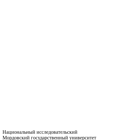
Статистика приёма
Большевистская ул., 68/1
dep-general@adm.mrsu.ru
+7 (8342) 24-37-32
Приёмная комиссия
Полежаева ул., 44
entrance-exam@adm.mrsu.ru
+7 (800) 222-13-77
© 1998–2026 МГУ им. Н.П. ОГАРЁВА
При использовании материалов сайта ссылка на источник
обязательна
Национальный исследовательский
Мордовский государственный университет