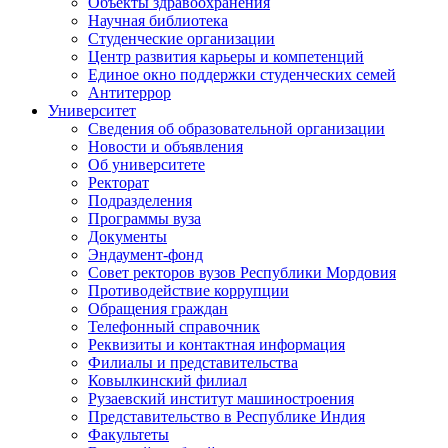
Объекты здравоохранения
Научная библиотека
Студенческие организации
Центр развития карьеры и компетенций
Единое окно поддержки студенческих семей
Антитеррор
Университет
Сведения об образовательной организации
Новости и объявления
Об университете
Ректорат
Подразделения
Программы вуза
Документы
Эндаумент-фонд
Совет ректоров вузов Республики Мордовия
Противодействие коррупции
Обращения граждан
Телефонный справочник
Реквизиты и контактная информация
Филиалы и представительства
Ковылкинский филиал
Рузаевский институт машиностроения
Представительство в Республике Индия
Факультеты