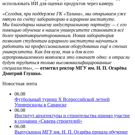
использовать ИИ для оценки продуктов через камеру.
«
Сегодня, при
поддержке ГК «Талина
», мы открываем уже
пятую по счёту лабораторию в аграрном институте.
Мы благодарны нашему индустриальному партнёру — с его
помощью обучение в нашем университете становится всё
более практикориентированным. Новая лаборатория
позволи
т студентам аграрного института научиться
работать на профессиональном оборудовании ещё в стенах
университета. Как для вуза, так и для всего
агропромышленного комплекса это означает одно: в отрасли
будут трудиться только высококвалифицированные
специалисты
«
, —
отметил ректор МГУ им. Н. П. Огарёва
Дмитрий Глушко.
Новостная лента
06.08
Футбольный турнир X Всероссийской летней
Универсиады в Саранске
06.08
Институт архитектуры и строительства принял участие
в создании «Сквера строителей»
06.08
Выпускница МГУ им. Н. П. Огарёва прошла обучение