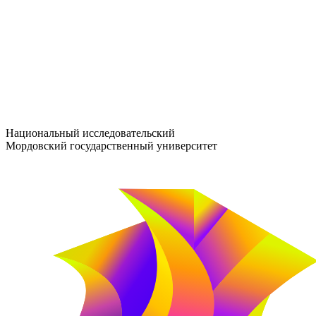
entrance-exam@adm.mrsu.ru
+7 (800) 222-13-77
© 1998–2026 МГУ им. Н.П. ОГАРЁВА
При использовании материалов сайта ссылка на источник обяз
Национальный исследовательский
Мордовский государственный университет