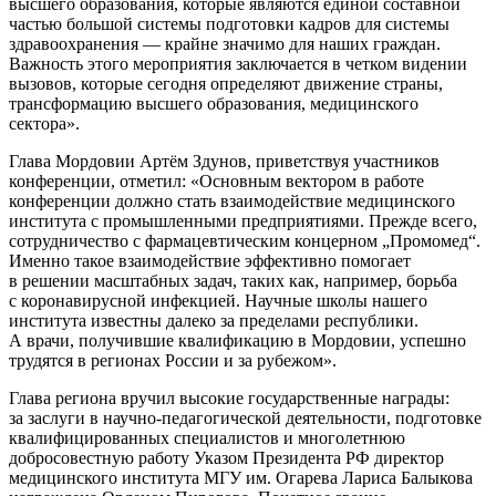
высшего образования, которые являются единой составной
частью большой системы подготовки кадров для системы
здравоохранения — крайне значимо для наших граждан.
Важность этого мероприятия заключается в четком видении
вызовов, которые сегодня определяют движение страны,
трансформацию высшего образования, медицинского
сектора».
Глава Мордовии Артём Здунов, приветствуя участников
конференции, отметил: «Основным вектором в работе
конференции должно стать взаимодействие медицинского
института с промышленными предприятиями. Прежде всего,
сотрудничество с фармацевтическим концерном „Промомед“.
Именно такое взаимодействие эффективно помогает
в решении масштабных задач, таких как, например, борьба
с коронавирусной инфекцией. Научные школы нашего
института известны далеко за пределами республики.
А врачи, получившие квалификацию в Мордовии, успешно
трудятся в регионах России и за рубежом».
Глава региона вручил высокие государственные награды:
за заслуги в научно-педагогической деятельности, подготовке
квалифицированных специалистов и многолетнюю
добросовестную работу Указом Президента РФ директор
медицинского института МГУ им. Огарева Лариса Балыкова