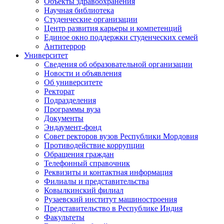
Объекты здравоохранения
Научная библиотека
Студенческие организации
Центр развития карьеры и компетенций
Единое окно поддержки студенческих семей
Антитеррор
Университет
Сведения об образовательной организации
Новости и объявления
Об университете
Ректорат
Подразделения
Программы вуза
Документы
Эндаумент-фонд
Совет ректоров вузов Республики Мордовия
Противодействие коррупции
Обращения граждан
Телефонный справочник
Реквизиты и контактная информация
Филиалы и представительства
Ковылкинский филиал
Рузаевский институт машиностроения
Представительство в Республике Индия
Факультеты