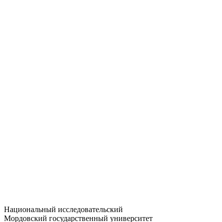
Статистика приёма
Большевистская ул., 68/1
dep-general@adm.mrsu.ru
+7 (8342) 24-37-32
Приёмная комиссия
Полежаева ул., 44
entrance-exam@adm.mrsu.ru
+7 (800) 222-13-77
© 1998–2026 МГУ им. Н.П. ОГАРЁВА
При использовании материалов сайта ссылка на источник
обязательна
Национальный исследовательский
Мордовский государственный университет