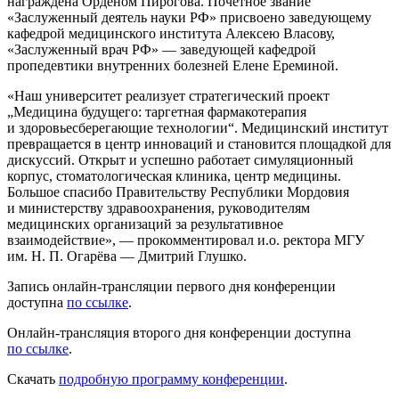
награждена Орденом Пирогова. Почетное звание
«Заслуженный деятель науки РФ» присвоено заведующему
кафедрой медицинского института Алексею Власову,
«Заслуженный врач РФ» — заведующей кафедрой
пропедевтики внутренних болезней Елене Ереминой.
«Наш университет реализует стратегический проект
„Медицина будущего: таргетная фармакотерапия
и здоровьесберегающие технологии“. Медицинский институт
превращается в центр инноваций и становится площадкой для
дискуссий. Открыт и успешно работает симуляционный
корпус, стоматологическая клиника, центр медицины.
Большое спасибо Правительству Республики Мордовия
и министерству здравоохранения, руководителям
медицинских организаций за результативное
взаимодействие», — прокомментировал и.о. ректора МГУ
им. Н. П. Огарёва — Дмитрий Глушко.
Запись онлайн-трансляции первого дня конференции
доступна
по ссылке
.
Онлайн-трансляция второго дня конференции доступна
по ссылке
.
Скачать
подробную программу конференции
.