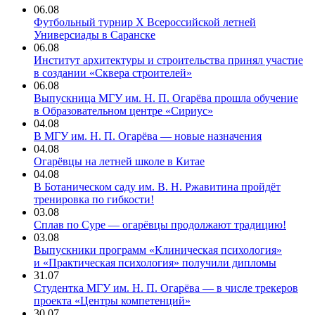
06.08
Футбольный турнир X Всероссийской летней
Универсиады в Саранске
06.08
Институт архитектуры и строительства принял участие
в создании «Сквера строителей»
06.08
Выпускница МГУ им. Н. П. Огарёва прошла обучение
в Образовательном центре «Сириус»
04.08
В МГУ им. Н. П. Огарёва — новые назначения
04.08
Огарёвцы на летней школе в Китае
04.08
В Ботаническом саду им. В. Н. Ржавитина пройдёт
тренировка по гибкости!
03.08
Сплав по Суре — огарёвцы продолжают традицию!
03.08
Выпускники программ «Клиническая психология»
и «Практическая психология» получили дипломы
31.07
Студентка МГУ им. Н. П. Огарёва — в числе трекеров
проекта «Центры компетенций»
30.07