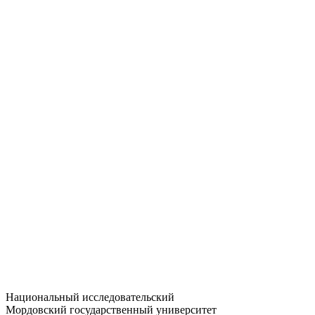
Статистика приёма
Большевистская ул., 68/1
dep-general@adm.mrsu.ru
+7 (8342) 24-37-32
Приёмная комиссия
Полежаева ул., 44
entrance-exam@adm.mrsu.ru
+7 (800) 222-13-77
© 1998–2026 МГУ им. Н.П. ОГАРЁВА
При использовании материалов сайта ссылка на источник
обязательна
Национальный исследовательский
Мордовский государственный университет