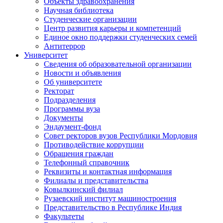
Объекты здравоохранения
Научная библиотека
Студенческие организации
Центр развития карьеры и компетенций
Единое окно поддержки студенческих семей
Антитеррор
Университет
Сведения об образовательной организации
Новости и объявления
Об университете
Ректорат
Подразделения
Программы вуза
Документы
Эндаумент-фонд
Совет ректоров вузов Республики Мордовия
Противодействие коррупции
Обращения граждан
Телефонный справочник
Реквизиты и контактная информация
Филиалы и представительства
Ковылкинский филиал
Рузаевский институт машиностроения
Представительство в Республике Индия
Факультеты