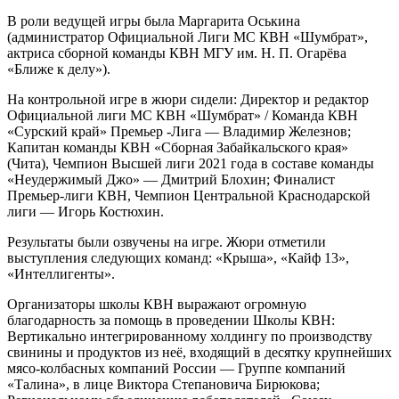
В роли ведущей игры была Маргарита Оськина
(администратор Официальной Лиги МС КВН «Шумбрат»,
актриса сборной команды КВН МГУ им. Н. П. Огарёва
«Ближе к делу»).
На контрольной игре в жюри сидели: Директор и редактор
Официальной лиги МС КВН «Шумбрат» / Команда КВН
«Сурский край» Премьер -Лига — Владимир Железнов;
Капитан команды КВН «Сборная Забайкальского края»
(Чита), Чемпион Высшей лиги 2021 года в составе команды
«Неудержимый Джо» — Дмитрий Блохин; Финалист
Премьер-лиги КВН, Чемпион Центральной Краснодарской
лиги — Игорь Костюхин.
Результаты были озвучены на игре. Жюри отметили
выступления следующих команд: «Крыша», «Кайф 13»,
«Интеллигенты».
Организаторы школы КВН выражают огромную
благодарность за помощь в проведении Школы КВН:
Вертикально интегрированному холдингу по производству
свинины и продуктов из неё, входящий в десятку крупнейших
мясо-колбасных компаний России — Группе компаний
«Талина», в лице Виктора Степановича Бирюкова;