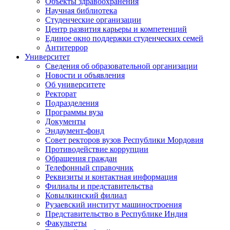
Объекты здравоохранения
Научная библиотека
Студенческие организации
Центр развития карьеры и компетенций
Единое окно поддержки студенческих семей
Антитеррор
Университет
Сведения об образовательной организации
Новости и объявления
Об университете
Ректорат
Подразделения
Программы вуза
Документы
Эндаумент-фонд
Совет ректоров вузов Республики Мордовия
Противодействие коррупции
Обращения граждан
Телефонный справочник
Реквизиты и контактная информация
Филиалы и представительства
Ковылкинский филиал
Рузаевский институт машиностроения
Представительство в Республике Индия
Факультеты