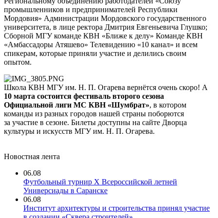
Региональному объединению работодателей «Союзу
промышленников и предпринимателей Республики
Мордовия» Администрации Мордовского государственного
университета, в лице ректора Дмитрия Евгеньевича Глушко;
Сборной МГУ команде КВН «Ближе к делу» Команде КВН
«Амбассадоры Атяшево» Телевидению «10 канал» и всем
спикерам, которые приняли участие и делились своим
опытом.
Школа КВН МГУ им. Н. П. Огарева вернётся очень скоро! А
10 марта состоится фестиваль второго сезона
Официальной лиги МС КВН «Шумбрат»
, в котором
команды из разных городов нашей страны поборются
за участие в сезоне. Билеты доступны на сайте Дворца
культуры и искусств МГУ им. Н. П. Огарева.
Новостная лента
06.08
Футбольный турнир X Всероссийской летней
Универсиады в Саранске
06.08
Институт архитектуры и строительства принял участие
в создании «Сквера строителей»