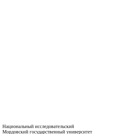
Статистика приёма
Большевистская ул., 68/1
dep-general@adm.mrsu.ru
+7 (8342) 24-37-32
Приёмная комиссия
Полежаева ул., 44
entrance-exam@adm.mrsu.ru
+7 (800) 222-13-77
© 1998–2026 МГУ им. Н.П. ОГАРЁВА
При использовании материалов сайта ссылка на источник
обязательна
Национальный исследовательский
Мордовский государственный университет