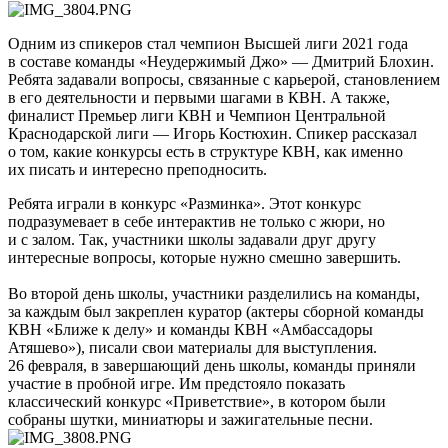
Одним из спикеров стал чемпион Высшей лиги 2021 года
в составе команды «Неудержимый Джо» — Дмитрий Блохин.
Ребята задавали вопросы, связанные с карьерой, становлением
в его деятельности и первыми шагами в КВН. А также,
финалист Премьер лиги КВН и Чемпион Центральной
Краснодарской лиги — Игорь Костюхин. Спикер рассказал
о том, какие конкурсы есть в структуре КВН, как именно
их писать и интересно преподносить.
Ребята играли в конкурс «Разминка». Этот конкурс
подразумевает в себе интерактив не только с жюри, но
и с залом. Так, участники школы задавали друг другу
интересные вопросы, которые нужно смешно завершить.
Во второй день школы, участники разделились на команды,
за каждым был закреплен куратор (актеры сборной команды
КВН «Ближе к делу» и команды КВН «Амбассадоры
Атяшево»), писали свои материалы для выступления.
26 февраля, в завершающий день школы, команды приняли
участие в пробной игре. Им предстояло показать
классический конкурс «Приветствие», в котором были
собраны шутки, миниатюры и зажигательные песни.