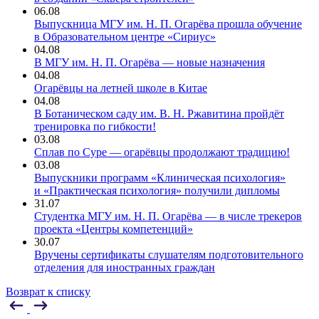
06.08
Выпускница МГУ им. Н. П. Огарёва прошла обучение
в Образовательном центре «Сириус»
04.08
В МГУ им. Н. П. Огарёва — новые назначения
04.08
Огарёвцы на летней школе в Китае
04.08
В Ботаническом саду им. В. Н. Ржавитина пройдёт
тренировка по гибкости!
03.08
Сплав по Суре — огарёвцы продолжают традицию!
03.08
Выпускники программ «Клиническая психология»
и «Практическая психология» получили дипломы
31.07
Студентка МГУ им. Н. П. Огарёва — в числе трекеров
проекта «Центры компетенций»
30.07
Вручены сертификаты слушателям подготовительного
отделения для иностранных граждан
Возврат к списку