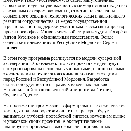
Вместе» и ПАО «Ростелеком». В своих напутственных
словах они подчеркнули важность взаимодействия студентов
с реальным сектором экономики, отметив перспективы
совместного решения технологических задач и дальнейшего
развития сотрудничества. О мерах государственной
и региональной поддержки участникам рассказали директор
проектного офиса Университетской стартап-студии «Огарёв»
Антон Кузенков и официальный представитель Фонда
содействия инновациям в Республике Мордовия Сергей
Пиняев.
В этом году программа реализуется по модели суверенной
акселерации. Это означает, что все проектные идеи будут
синхронизированы с локальными рынками, национальными
экосистемами и технологическими вызовами, стоящими
перед Россией и Республикой Мордовия. Разработка
стартапов будет вестись в рамках ключевых рынков
Национальной технологической инициативы: Технет,
Фуднет и Эдунет.
На протяжении трех месяцев сформированные студенческие
команды под руководством опытных трекеров будут
заниматься глубокой проработкой гипотез, изучением рынка
и упаковкой своих проектов. К экспертизе также
планируется привлекать высококвалифицированных