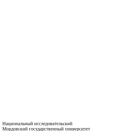
Статистика приёма
Большевистская ул., 68/1
dep-general@adm.mrsu.ru
+7 (8342) 24-37-32
Приёмная комиссия
Полежаева ул., 44
entrance-exam@adm.mrsu.ru
+7 (800) 222-13-77
© 1998–2026 МГУ им. Н.П. ОГАРЁВА
При использовании материалов сайта ссылка на источник
обязательна
Национальный исследовательский
Мордовский государственный университет