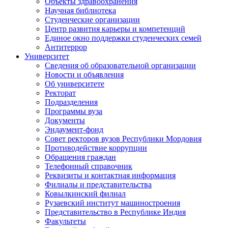
Объекты здравоохранения
Научная библиотека
Студенческие организации
Центр развития карьеры и компетенций
Единое окно поддержки студенческих семей
Антитеррор
Университет
Сведения об образовательной организации
Новости и объявления
Об университете
Ректорат
Подразделения
Программы вуза
Документы
Эндаумент-фонд
Совет ректоров вузов Республики Мордовия
Противодействие коррупции
Обращения граждан
Телефонный справочник
Реквизиты и контактная информация
Филиалы и представительства
Ковылкинский филиал
Рузаевский институт машиностроения
Представительство в Республике Индия
Факультеты