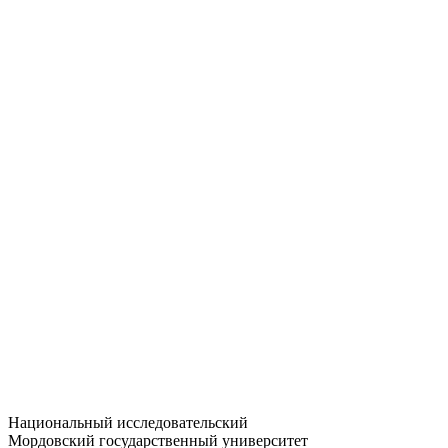
Статистика приёма
Большевистская ул., 68/1
dep-general@adm.mrsu.ru
+7 (8342) 24-37-32
Приёмная комиссия
Полежаева ул., 44
entrance-exam@adm.mrsu.ru
+7 (800) 222-13-77
© 1998–2026 МГУ им. Н.П. ОГАРЁВА
При использовании материалов сайта ссылка на источник
обязательна
Национальный исследовательский
Мордовский государственный университет