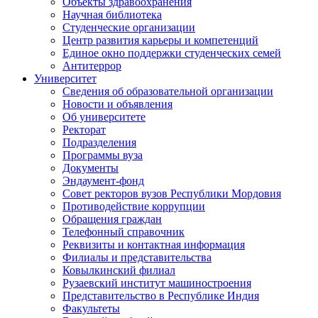
Объекты здравоохранения
Научная библиотека
Студенческие организации
Центр развития карьеры и компетенций
Единое окно поддержки студенческих семей
Антитеррор
Университет
Сведения об образовательной организации
Новости и объявления
Об университете
Ректорат
Подразделения
Программы вуза
Документы
Эндаумент-фонд
Совет ректоров вузов Республики Мордовия
Противодействие коррупции
Обращения граждан
Телефонный справочник
Реквизиты и контактная информация
Филиалы и представительства
Ковылкинский филиал
Рузаевский институт машиностроения
Представительство в Республике Индия
Факультеты