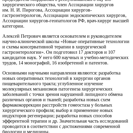
хирургического общества, член Ассоциации хирургов
им. Н. И. Пирогова, Ассоциации хирургов-
гастроэнтерологов, Ассоциации эндоскопических хирургов,
Ассоциации хирургов-геопатологов РФ, врач-хирург высшей
категории.
Алексей Петрович является основателем и руководителем
научно-клинической школы «Новые оперативные технологии
и схемы консервативной терапии в хирургической
гастроэнтерологии». Он подготовил 17 докторов и 107
кандидатов наук. У него 600 научных и учебно-методических
трудов, 14 монографий, 16 изобретений и патентов.
Основными научными направления являются: разработка
новых оперативных технологий в хирургии органов
пищеварительного тракта; углубленное изучение
молекулярных механизмов патогенеза хирургических
заболеваний с точки зрения нарушений липидного обмена
различных органов и тканей; разработка новых схем
фармакокоррекции расстройств гомеостаза у больных
хирургического профиля; выбор и применение новых
индукторов регенерации; разработка новых способов
эфферентной терапии и др. Значительная часть исследований
проводится в соответствии с достижениями современной
биологии и медицины.