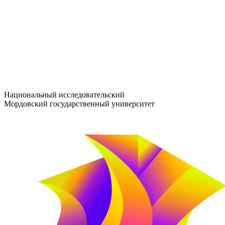
entrance-exam@adm.mrsu.ru
+7 (800) 222-13-77
© 1998–2026 МГУ им. Н.П. ОГАРЁВА
При использовании материалов сайта ссылка на источник обяз
Национальный исследовательский
Мордовский государственный университет