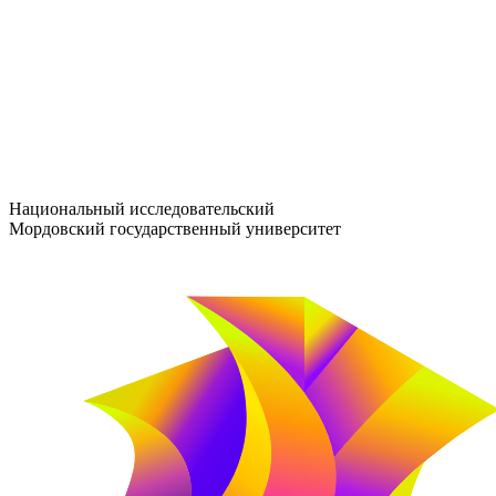
entrance-exam@adm.mrsu.ru
+7 (800) 222-13-77
© 1998–2026 МГУ им. Н.П. ОГАРЁВА
При использовании материалов сайта ссылка на источник обяз
Национальный исследовательский
Мордовский государственный университет