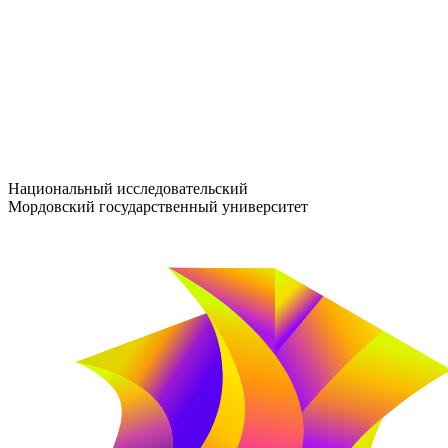
entrance-exam@adm.mrsu.ru
+7 (800) 222-13-77
© 1998–2026 МГУ им. Н.П. ОГАРЁВА
При использовании материалов сайта ссылка на источник обяз
Национальный исследовательский
Мордовский государственный университет