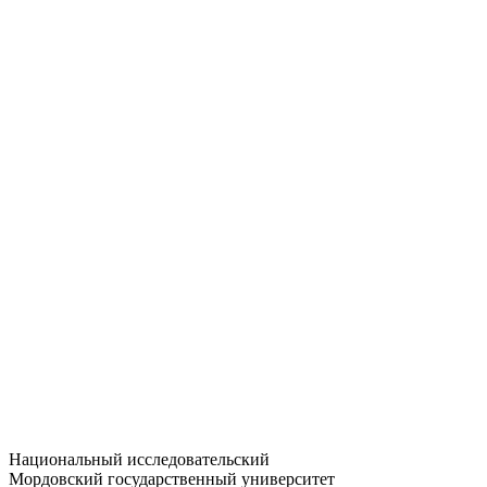
Статистика приёма
Большевистская ул., 68/1
dep-general@adm.mrsu.ru
+7 (8342) 24-37-32
Приёмная комиссия
Полежаева ул., 44
entrance-exam@adm.mrsu.ru
+7 (800) 222-13-77
© 1998–2026 МГУ им. Н.П. ОГАРЁВА
При использовании материалов сайта ссылка на источник
обязательна
Национальный исследовательский
Мордовский государственный университет