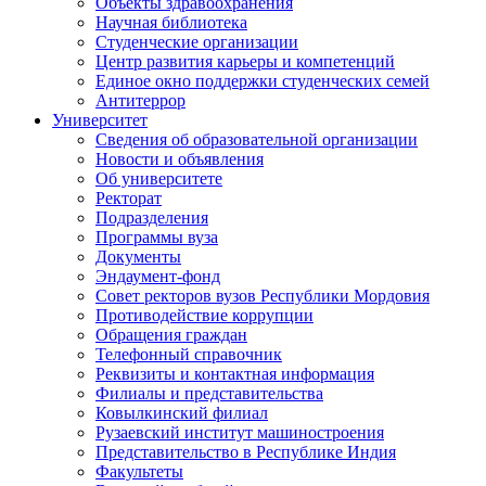
Объекты здравоохранения
Научная библиотека
Студенческие организации
Центр развития карьеры и компетенций
Единое окно поддержки студенческих семей
Антитеррор
Университет
Сведения об образовательной организации
Новости и объявления
Об университете
Ректорат
Подразделения
Программы вуза
Документы
Эндаумент-фонд
Совет ректоров вузов Республики Мордовия
Противодействие коррупции
Обращения граждан
Телефонный справочник
Реквизиты и контактная информация
Филиалы и представительства
Ковылкинский филиал
Рузаевский институт машиностроения
Представительство в Республике Индия
Факультеты