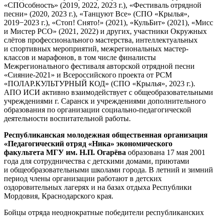
«СПОсобность» (2019, 2022, 2023 г.), «Фестиваль отрядной
песни» (2020, 2023 г.), «Танцуют Все» (СПО «Крылья»,
2019−2023 г.), «Стоп! Снято!» (2021), «КульБит» (2021), «Мисс
и Мистер РСО» (2021, 2022) и других, участники Окружных
слётов профессионального мастерства, интеллектуальных
и спортивных мероприятий, межрегиональных мастер-
классов и марафонов, в том числе финалисты
Межрегионального фестиваля авторской отрядной песни
«Сияние-2021» и Всероссийского проекта от РСМ
«ПОЛАР.КУЛЬТУРНЫЙ КОД» (СПО «Крылья», 2023 г.).
АПО ИСИ активно взаимодействует с общеобразовательными
учреждениями г. Саранск и учреждениями дополнительного
образования по организации социально-педагогической
деятельности воспитательной работы.
Республиканская молодежная общественная организация
«Педагогический отряд «Ника» экономического
факультета МГУ им. Н.П. Огарёва
образована 17 мая 2001
года для сотрудничества с детскими домами, приютами
и общеобразовательными школами города. В летний и зимний
период члены организации работают в детских
оздоровительных лагерях и на базах отдыха Республики
Мордовия, Краснодарского края.
Бойцы отряда неоднократные победители республиканских