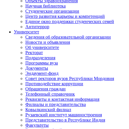
Объекты здравоохранения
Научная библиотека
Студенческие организации
Центр развития карьеры и компетенций
Единое окно поддержки студенческих семей
Антитеррор
Университет
Сведения об образовательной организации
Новости и объявления
Об университете
Ректорат
Подразделения
Программы вуза
Документы
Эндаумент-фонд
Совет ректоров вузов Республики Мордовия
Противодействие коррупции
Обращения граждан
Телефонный справочник
Реквизиты и контактная информация
Филиалы и представительства
Ковылкинский филиал
Рузаевский институт машиностроения
Представительство в Республике Индия
Факультеты