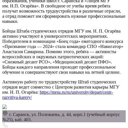
образования, ученики школ г. Саранска и «Лицея МГУ
им. Н.П. Огарёва». В свободное от учебы время ребята
получат возможность трудоустройства в различные отрасли,
а отряд поможет им сформировать нужные профессиональные
навыки.
Бойцы Штаба студенческих отрядов МГУ им. Н. П. Огарёва
активно участвуют в университетских мероприятиях.
Победителем в номинации «Боец года» ежегодного конкурса
«Признание года — 2024» стала командир СПО «Навигатор»
Анастасия Самарина. Помимо этого, ребята — активисты
всероссийских и окружных патриотических акций:
«Снежный десант РСО», «Медицинский десант ПФО».
Бойцы каждого направления проходят профессиональное
обучение и совершенствуют свои навыки на летней целине.
Активную работу по трудоустройству Штаб студенческих
отрядов ведет совместно с Центром развития карьеры МГУ
им. Н. П. Огарёва:
https://mrsu.ru/ru/university/depart/centr-
razvitiya-karery/
г. Саранск, ул. Полежаева, д. 44, корп.1 (учебный корпус
№25), каб. 403.