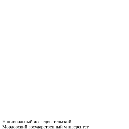
Статистика приёма
Большевистская ул., 68/1
dep-general@adm.mrsu.ru
+7 (8342) 24-37-32
Приёмная комиссия
Полежаева ул., 44
entrance-exam@adm.mrsu.ru
+7 (800) 222-13-77
© 1998–2026 МГУ им. Н.П. ОГАРЁВА
При использовании материалов сайта ссылка на источник
обязательна
Национальный исследовательский
Мордовский государственный университет