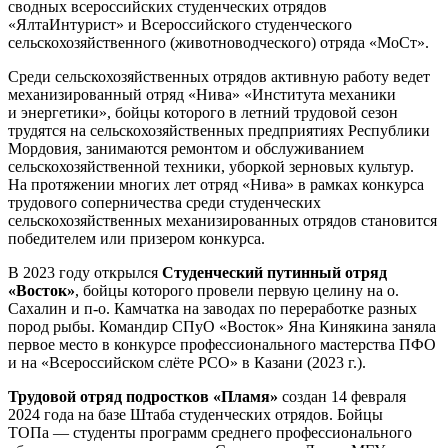
сводных всероссийских студенческих отрядов
«ЯлтаИнтурист» и Всероссийского студенческого
сельскохозяйственного (животноводческого) отряда «МоСт».
Среди сельскохозяйственных отрядов активную работу ведет
механизированный отряд «Нива» «Института механики
и энергетики», бойцы которого в летний трудовой сезон
трудятся на сельскохозяйственных предприятиях Республики
Мордовия, занимаются ремонтом и обслуживанием
сельскохозяйственной техники, уборкой зерновых культур.
На протяжении многих лет отряд «Нива» в рамках конкурса
трудового соперничества среди студенческих
сельскохозяйственных механизированных отрядов становится
победителем или призером конкурса.
В 2023 году открылся
Студенческий путинный отряд
«Восток»
, бойцы которого провели первую целину на о.
Сахалин и п-о. Камчатка на заводах по переработке разных
пород рыбы. Командир СПуО «Восток» Яна Кинякина заняла
первое место в конкурсе профессионального мастерства ПФО
и на «Всероссийском слёте РСО» в Казани (2023 г.).
Трудовой отряд подростков «Пламя»
создан 14 февраля
2024 года на базе Штаба студенческих отрядов. Бойцы
ТОПа — студенты программ среднего профессионального