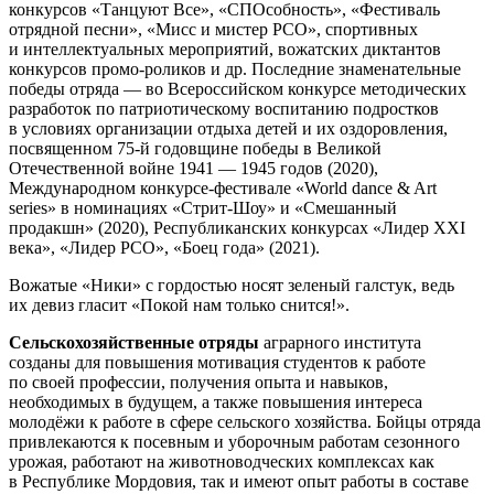
конкурсов «Танцуют Все», «СПОсобность», «Фестиваль
отрядной песни», «Мисс и мистер РСО», спортивных
и интеллектуальных мероприятий, вожатских диктантов
конкурсов промо-роликов и др. Последние знаменательные
победы отряда — во Всероссийском конкурсе методических
разработок по патриотическому воспитанию подростков
в условиях организации отдыха детей и их оздоровления,
посвященном 75-й годовщине победы в Великой
Отечественной войне 1941 — 1945 годов (2020),
Международном конкурсе-фестивале «World dance & Art
series» в номинациях «Стрит-Шоу» и «Смешанный
продакшн» (2020), Республиканских конкурсах «Лидер ХХI
века», «Лидер РСО», «Боец года» (2021).
Вожатые «Ники» с гордостью носят зеленый галстук, ведь
их девиз гласит «Покой нам только снится!».
Сельскохозяйственные отряды
аграрного института
созданы для повышения мотивация студентов к работе
по своей профессии, получения опыта и навыков,
необходимых в будущем, а также повышения интереса
молодёжи к работе в сфере сельского хозяйства. Бойцы отряда
привлекаются к посевным и уборочным работам сезонного
урожая, работают на животноводческих комплексах как
в Республике Мордовия, так и имеют опыт работы в составе