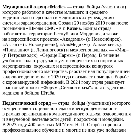
Медицинский отряд «iMedic»
— отряд, бойцы (участники)
которого работают в качестве младшего и среднего
медицинского персонала в медицинских учреждениях
системы здравоохранения. Создан 29 ноября 2019 года после
посещения «Школы СМО» в г. Казань. Бойцы отряда
работают на территории Республики Мордовия, а также
на всероссийских проектах «Академия» (г. Новосибирск),
«Атлант» (г. Новокузнецк), «АльМедик» (г. Альметьевск),
«Призвание» (г. Лениногорск) и межрегиональных — «Мир»
(г. Петрозаводск), «Сердце Пармы» (г. Пермь). В течение
учебного года отряд участвует в творческих и спортивных
мероприятиях, окружных и всероссийских конкурсах
профессионального мастерства, работает над популяризацией
кадрового донорства, с 2020 года оказывает помощь в борьбе
с коронавирусной инфекцией. В 2024 году отряд реализует
грантовый проект «Форум „Символ врача“» для студентов-
медиков и бойцов Штаба.
Педагогический отряд
— отряд, бойцы (участники) которого
осуществляют социально-педагогическую деятельность
в рамках организации круглогодичного отдыха, оздоровления
и внеучебной деятельности детей, подростков и молодёжи.
В 2023 году 400 вожатых МГУ им. Н. П. Огарёва прошли
профессиональное обучение и многие из них уже побывали