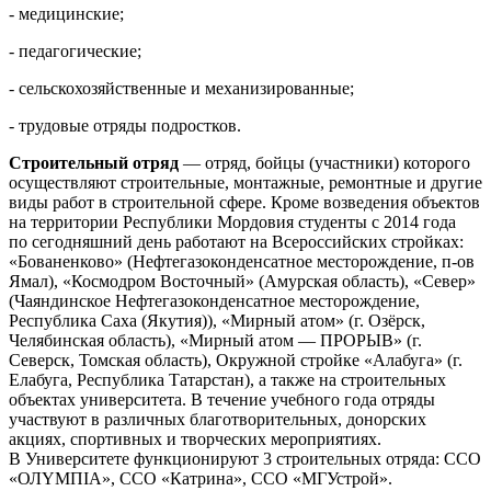
- медицинские;
- педагогические;
- сельскохозяйственные и механизированные;
- трудовые отряды подростков.
Строительный отряд
— отряд, бойцы (участники) которого
осуществляют строительные, монтажные, ремонтные и другие
виды работ в строительной сфере. Кроме возведения объектов
на территории Республики Мордовия студенты с 2014 года
по сегодняшний день работают на Всероссийских стройках:
«Бованенково» (Нефтегазоконденсатное месторождение, п-ов
Ямал), «Космодром Восточный» (Амурская область), «Север»
(Чаяндинское Нефтегазоконденсатное месторождение,
Республика Саха (Якутия)), «Мирный атом» (г. Озёрск,
Челябинская область), «Мирный атом — ПРОРЫВ» (г.
Северск, Томская область), Окружной стройке «Алабуга» (г.
Елабуга, Республика Татарстан), а также на строительных
объектах университета. В течение учебного года отряды
участвуют в различных благотворительных, донорских
акциях, спортивных и творческих мероприятиях.
В Университете функционируют 3 строительных отряда: ССО
«ОЛYМПIA», ССО «Катрина», ССО «МГУстрой».