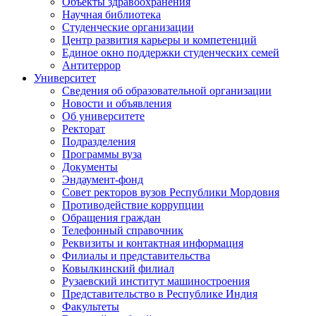
Объекты здравоохранения
Научная библиотека
Студенческие организации
Центр развития карьеры и компетенций
Единое окно поддержки студенческих семей
Антитеррор
Университет
Сведения об образовательной организации
Новости и объявления
Об университете
Ректорат
Подразделения
Программы вуза
Документы
Эндаумент-фонд
Совет ректоров вузов Республики Мордовия
Противодействие коррупции
Обращения граждан
Телефонный справочник
Реквизиты и контактная информация
Филиалы и представительства
Ковылкинский филиал
Рузаевский институт машиностроения
Представительство в Республике Индия
Факультеты