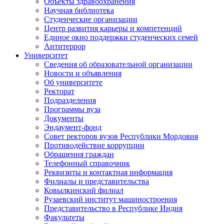
Объекты здравоохранения
Научная библиотека
Студенческие организации
Центр развития карьеры и компетенций
Единое окно поддержки студенческих семей
Антитеррор
Университет
Сведения об образовательной организации
Новости и объявления
Об университете
Ректорат
Подразделения
Программы вуза
Документы
Эндаумент-фонд
Совет ректоров вузов Республики Мордовия
Противодействие коррупции
Обращения граждан
Телефонный справочник
Реквизиты и контактная информация
Филиалы и представительства
Ковылкинский филиал
Рузаевский институт машиностроения
Представительство в Республике Индия
Факультеты