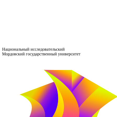
entrance-exam@adm.mrsu.ru
+7 (800) 222-13-77
© 1998–2026 МГУ им. Н.П. ОГАРЁВА
При использовании материалов сайта ссылка на источник обяз
Национальный исследовательский
Мордовский государственный университет