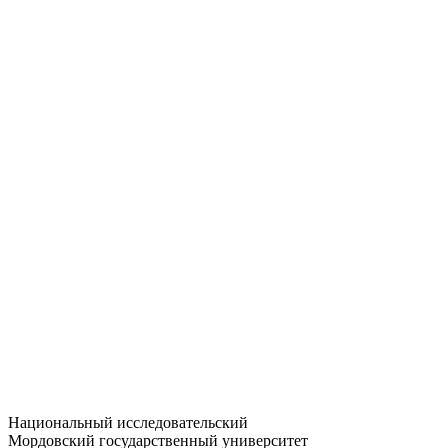
Статистика приёма
Большевистская ул., 68/1
dep-general@adm.mrsu.ru
+7 (8342) 24-37-32
Приёмная комиссия
Полежаева ул., 44
entrance-exam@adm.mrsu.ru
+7 (800) 222-13-77
© 1998–2026 МГУ им. Н.П. ОГАРЁВА
При использовании материалов сайта ссылка на источник
обязательна
Национальный исследовательский
Мордовский государственный университет