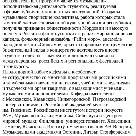
образовательных программ является музыкально-
исполнительская деятельность студентов, реализуемая
в форме публичных концертных выступлений. Созданы
музыкально-творческие коллективы, работа которых стала
заметной частью современной культурной жизни республики,
получила признание общественности Мордовии и высокую
оценку в России и финно-угорских странах: Народно-хоровая
капелла, фольклорный ансамбль «Гайги моро», ансамбль
народной песни «Сюлгамо», оркестр народных инструментов.
Значительный вклад в концертную деятельность вносят
студенты-солисты — лауреаты и дипломанты многих
международных, российских и региональных фестивалей
и конкурсов.
Плодотворной работе кафедры способствует
ее сотрудничество со многими профильными российскими
и зарубежными научными центрами, учебными заведениями
и творческими организациями, с выдающимися учеными,
музыкантами и исполнителями. Кафедра имеет связи
с Московской, Казанской, Нижегородской, Петрозаводской
консерваториями, с Российской академией музыки
им. Гнесиных, Российским институтом истории искусств
РАН, Музыкальной академией им. Сибелиуса и Центром
мировой музыки Финляндии, университетами гг. Хельсинки,
Тампере, Ювяскюля, Институтом музыкознания АН Венгрии,
Музыкальными академиями Эстонии, Литвы; Стэнфордским