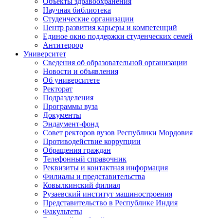
Объекты здравоохранения
Научная библиотека
Студенческие организации
Центр развития карьеры и компетенций
Единое окно поддержки студенческих семей
Антитеррор
Университет
Сведения об образовательной организации
Новости и объявления
Об университете
Ректорат
Подразделения
Программы вуза
Документы
Эндаумент-фонд
Совет ректоров вузов Республики Мордовия
Противодействие коррупции
Обращения граждан
Телефонный справочник
Реквизиты и контактная информация
Филиалы и представительства
Ковылкинский филиал
Рузаевский институт машиностроения
Представительство в Республике Индия
Факультеты