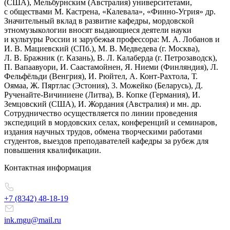
(США), Мельбурнским (Австралия) университетами,
с обществами М. Кастрена, «Калевала», «Финно-Угрия» др.
Значительный вклад в развитие кафедры, мордовской
этномузыкологии вносят выдающиеся деятели науки
и культуры России и зарубежья профессора: М. А. Лобанов и
И. В. Мациевский (СПб.), М. В. Медведева (г. Москва),
Л. В. Бражник (г. Казань), В. Л. Калаберда (г. Петрозаводск),
П. Вапаавуори, И. Саастамойнен, Я. Ниеми (Финляндия), Л.
Фельфёльди (Венгрия), И. Рюйтел, А. Конт-Рахтола, Т.
Оямаа, Ж. Пяртлас (Эстония), 3. Можейко (Беларусь), Д.
Рученайте-Вичиниене (Литва), В. Копке (Германия), И.
Земцовский (США), И. Жордания (Австралия) и мн. др.
Сотрудничество осуществляется по линии проведения
экспедиций в мордовских селах, конференций и семинаров,
издания научных трудов, обмена творческими работами
студентов, выездов преподавателей кафедры за рубеж для
повышения квалификации.
Контактная информация
+7 (8342)
48-18-19
ink.mgu@mail.ru