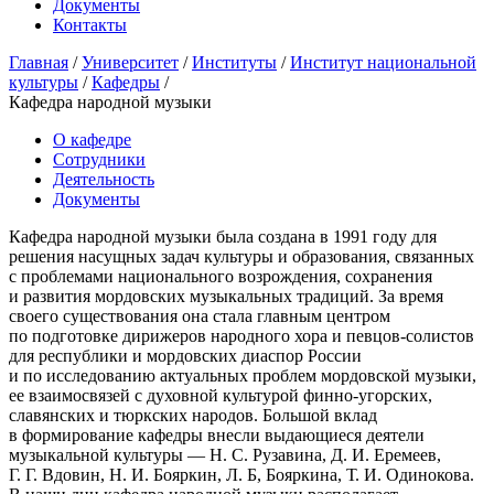
Документы
Контакты
Главная
/
Университет
/
Институты
/
Институт национальной
культуры
/
Кафедры
/
Кафедра народной музыки
О кафедре
Сотрудники
Деятельность
Документы
Кафедра народной музыки была создана в 1991 году для
решения насущных задач культуры и образования, связанных
с проблемами национального возрождения, сохранения
и развития мордовских музыкальных традиций. За время
своего существования она стала главным центром
по подготовке дирижеров народного хора и певцов-солистов
для республики и мордовских диаспор России
и по исследованию актуальных проблем мордовской музыки,
ее взаимосвязей с духовной культурой финно-угорских,
славянских и тюркских народов. Большой вклад
в формирование кафедры внесли выдающиеся деятели
музыкальной культуры — Н. С. Рузавина, Д. И. Еремеев,
Г. Г. Вдовин, Н. И. Бояркин, Л. Б, Бояркина, Т. И. Одинокова.