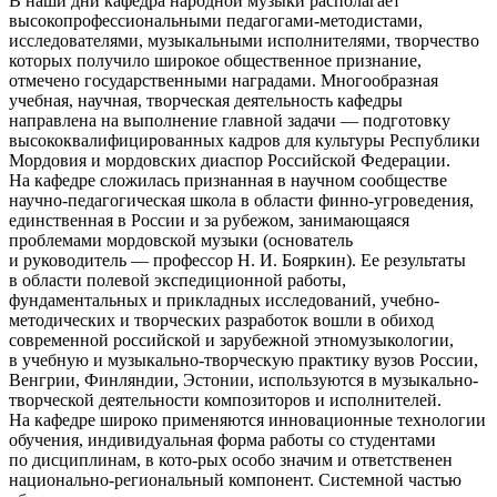
В наши дни кафедра народной музыки располагает
высокопрофессиональными педагогами-методистами,
исследователями, музыкальными исполнителями, творчество
которых получило широкое общественное признание,
отмечено государственными наградами. Многообразная
учебная, научная, творческая деятельность кафедры
направлена на выполнение главной задачи — подготовку
высококвалифицированных кадров для культуры Республики
Мордовия и мордовских диаспор Российской Федерации.
На кафедре сложилась признанная в научном сообществе
научно-педагогическая школа в области финно-угроведения,
единственная в России и за рубежом, занимающаяся
проблемами мордовской музыки (основатель
и руководитель — профессор Н. И. Бояркин). Ее результаты
в области полевой экспедиционной работы,
фундаментальных и прикладных исследований, учебно-
методических и творческих разработок вошли в обиход
современной российской и зарубежной этномузыкологии,
в учебную и музыкально-творческую практику вузов России,
Венгрии, Финляндии, Эстонии, используются в музыкально-
творческой деятельности композиторов и исполнителей.
На кафедре широко применяются инновационные технологии
обучения, индивидуальная форма работы со студентами
по дисциплинам, в кото-рых особо значим и ответственен
национально-региональный компонент. Системной частью