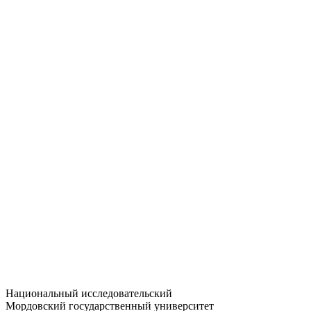
Статистика приёма
Большевистская ул., 68/1
dep-general@adm.mrsu.ru
+7 (8342) 24-37-32
Приёмная комиссия
Полежаева ул., 44
entrance-exam@adm.mrsu.ru
+7 (800) 222-13-77
© 1998–2026 МГУ им. Н.П. ОГАРЁВА
При использовании материалов сайта ссылка на источник
обязательна
Национальный исследовательский
Мордовский государственный университет