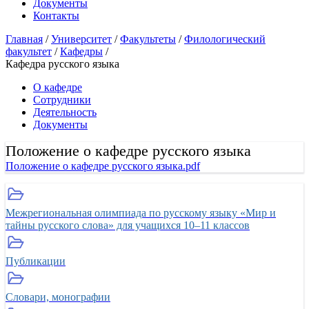
Документы
Контакты
Главная
/
Университет
/
Факультеты
/
Филологический
факультет
/
Кафедры
/
Кафедра русского языка
О кафедре
Сотрудники
Деятельность
Документы
Положение о кафедре русского языка
Положение о кафедре русского языка.pdf
Межрегиональная олимпиада по русскому языку «Мир и
тайны русского слова» для учащихся 10–11 классов
Публикации
Словари, монографии