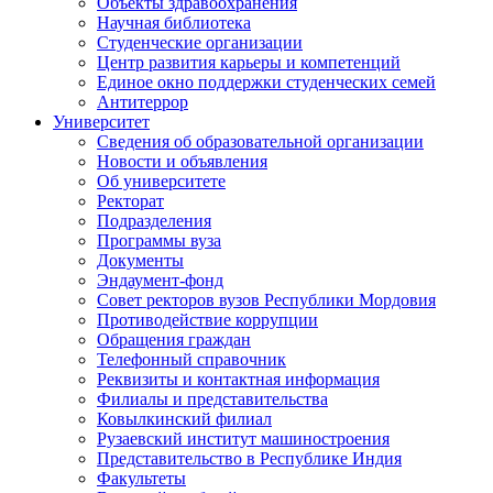
Объекты здравоохранения
Научная библиотека
Студенческие организации
Центр развития карьеры и компетенций
Единое окно поддержки студенческих семей
Антитеррор
Университет
Сведения об образовательной организации
Новости и объявления
Об университете
Ректорат
Подразделения
Программы вуза
Документы
Эндаумент-фонд
Совет ректоров вузов Республики Мордовия
Противодействие коррупции
Обращения граждан
Телефонный справочник
Реквизиты и контактная информация
Филиалы и представительства
Ковылкинский филиал
Рузаевский институт машиностроения
Представительство в Республике Индия
Факультеты