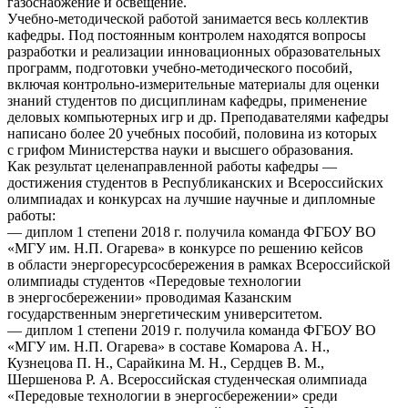
газоснабжение и освещение.
Учебно-методической работой занимается весь коллектив
кафедры. Под постоянным контролем находятся вопросы
разработки и реализации инновационных образовательных
программ, подготовки учебно-методического пособий,
включая контрольно-измерительные материалы для оценки
знаний студентов по дисциплинам кафедры, применение
деловых компьютерных игр и др. Преподавателями кафедры
написано более 20 учебных пособий, половина из которых
с грифом Министерства науки и высшего образования.
Как результат целенаправленной работы кафедры —
достижения студентов в Республиканских и Всероссийских
олимпиадах и конкурсах на лучшие научные и дипломные
работы:
— диплом 1 степени 2018 г. получила команда ФГБОУ ВО
«МГУ им. Н.П. Огарева» в конкурсе по решению кейсов
в области энергоресурсосбережения в рамках Всероссийской
олимпиады студентов «Передовые технологии
в энергосбережении» проводимая Казанским
государственным энергетическим университетом.
— диплом 1 степени 2019 г. получила команда ФГБОУ ВО
«МГУ им. Н.П. Огарева» в составе Комарова А. Н.,
Кузнецова П. Н., Сарайкина М. Н., Сердцев В. М.,
Шершенова Р. А. Всероссийская студенческая олимпиада
«Передовые технологии в энергосбережении» среди