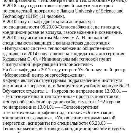
по направлению «Теплоэнергетика и теплотехника» (6 чел.).
В 2018 году года состоялся первый выпуск магистров
по совместной программе с Jiangsu University of Science and
Technology (КНР) (11 человек).
В 2010 году на кафедре открыта аспирантура
по специальности 05.23.03-Теплоснабжение, вентиляция,
кондиционирование воздуха, газоснабжение и освещение.
В 2010 году аспирантом Макеевым А. Н. по данной
специальности защищена кандидатская диссертация
«Импульсная система теплоснабжения общественного
здания», а в 2014 году защищена кандидатская диссертация
Кудашевым С. Ф. «Индивидуальный тепловой пункт
с импульсной циркуляцией теплоносителя».
На базе кафедры в 2012 году открыт Учебно-научный центр
«Мордовский центр энергосбережения».
Кафедра является структурным подразделением института
механики и энергетики, и базируется в учебном корпусе № 23.
Обучаются студенты 1−4 курсов по направлению 13.03.01 —
«Теплоэнергетика и теплотехника» профиль подготовки:
«Энергообеспечение предприятий», студенты 1−2 курсов
по направлению 13.04.01 — «Теплоэнергетика
и теплотехника» профили подготовки: «Оптимизация
топливоиспользования», «Управление потоками малой
энергетики, аспиранты по специальности 05.23.03 —
Теплоснабжение, вентиляция, кондиционирование воздуха,