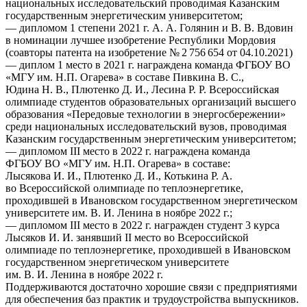
национальных исследовательский проводимая Казанским
государственным энергетическим университетом;
— дипломом 1 степени 2021 г. А. А. Голянин и В. В. Вдовин
в номинации лучшее изобретение Республики Мордовия
(соавторы патента на изобретение № 2 756 654 от 04.10.2021)
— диплом 1 место в 2021 г. награждена команда ФГБОУ ВО
«МГУ им. Н.П. Огарева» в составе Пивкина В. С.,
Юдина Н. В., Плютенко Д. И., Лесина Р. Р. Всероссийская
олимпиаде студентов образовательных организаций высшего
образования «Передовые технологии в энергосбережении»
среди национальных исследовательский вузов, проводимая
Казанским государственным энергетическим университетом;
— дипломом III место в 2022 г. награждена команда
ФГБОУ ВО «МГУ им. Н.П. Огарева» в составе:
Лысякова И. И., Плютенко Д. И., Котькина Р. А.
во Всероссийской олимпиаде по теплоэнергетике,
проходившей в Ивановском государственном энергетическом
университете им. В. И. Ленина в ноябре 2022 г.;
— дипломом III место в 2022 г. награжден студент 3 курса
Лысяков И. И. занявший II место во Всероссийской
олимпиаде по теплоэнергетике, проходившей в Ивановском
государственном энергетическом университете
им. В. И. Ленина в ноябре 2022 г.
Поддерживаются достаточно хорошие связи с предприятиями
для обеспечения баз практик и трудоустройства выпускников.