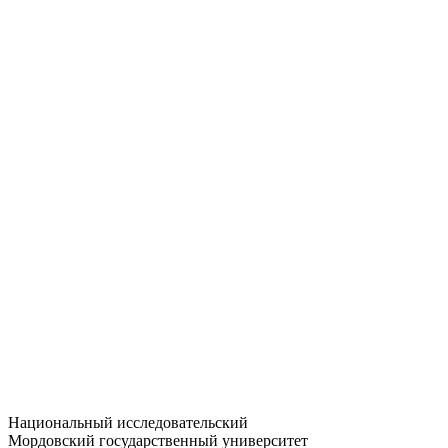
Статистика приёма
Большевистская ул., 68/1
dep-general@adm.mrsu.ru
+7 (8342) 24-37-32
Приёмная комиссия
Полежаева ул., 44
entrance-exam@adm.mrsu.ru
+7 (800) 222-13-77
© 1998–2026 МГУ им. Н.П. ОГАРЁВА
При использовании материалов сайта ссылка на источник
обязательна
Национальный исследовательский
Мордовский государственный университет