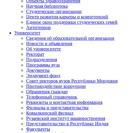
Объекты здравоохранения
Научная библиотека
Студенческие организации
Центр развития карьеры и компетенций
Единое окно поддержки студенческих семей
Антитеррор
Университет
Сведения об образовательной организации
Новости и объявления
Об университете
Ректорат
Подразделения
Программы вуза
Документы
Эндаумент-фонд
Совет ректоров вузов Республики Мордовия
Противодействие коррупции
Обращения граждан
Телефонный справочник
Реквизиты и контактная информация
Филиалы и представительства
Ковылкинский филиал
Рузаевский институт машиностроения
Представительство в Республике Индия
Факультеты