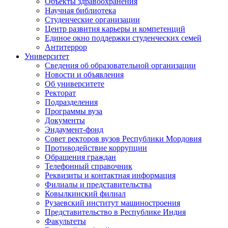
Объекты здравоохранения
Научная библиотека
Студенческие организации
Центр развития карьеры и компетенций
Единое окно поддержки студенческих семей
Антитеррор
Университет
Сведения об образовательной организации
Новости и объявления
Об университете
Ректорат
Подразделения
Программы вуза
Документы
Эндаумент-фонд
Совет ректоров вузов Республики Мордовия
Противодействие коррупции
Обращения граждан
Телефонный справочник
Реквизиты и контактная информация
Филиалы и представительства
Ковылкинский филиал
Рузаевский институт машиностроения
Представительство в Республике Индия
Факультеты