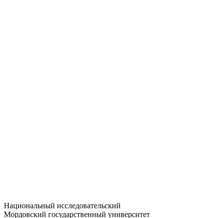
Статистика приёма
Большевистская ул., 68/1
dep-general@adm.mrsu.ru
+7 (8342) 24-37-32
Приёмная комиссия
Полежаева ул., 44
entrance-exam@adm.mrsu.ru
+7 (800) 222-13-77
© 1998–2026 МГУ им. Н.П. ОГАРЁВА
При использовании материалов сайта ссылка на источник
обязательна
Национальный исследовательский
Мордовский государственный университет