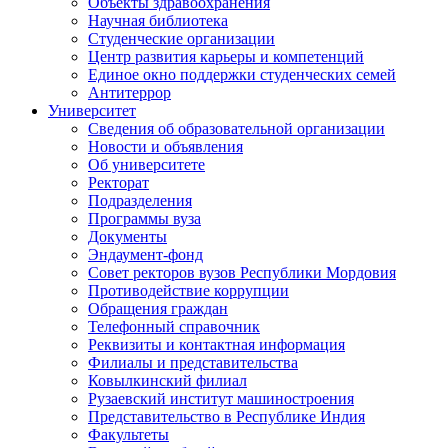
Объекты здравоохранения
Научная библиотека
Студенческие организации
Центр развития карьеры и компетенций
Единое окно поддержки студенческих семей
Антитеррор
Университет
Сведения об образовательной организации
Новости и объявления
Об университете
Ректорат
Подразделения
Программы вуза
Документы
Эндаумент-фонд
Совет ректоров вузов Республики Мордовия
Противодействие коррупции
Обращения граждан
Телефонный справочник
Реквизиты и контактная информация
Филиалы и представительства
Ковылкинский филиал
Рузаевский институт машиностроения
Представительство в Республике Индия
Факультеты