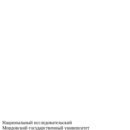
Статистика приёма
Большевистская ул., 68/1
dep-general@adm.mrsu.ru
+7 (8342) 24-37-32
Приёмная комиссия
Полежаева ул., 44
entrance-exam@adm.mrsu.ru
+7 (800) 222-13-77
© 1998–2026 МГУ им. Н.П. ОГАРЁВА
При использовании материалов сайта ссылка на источник
обязательна
Национальный исследовательский
Мордовский государственный университет