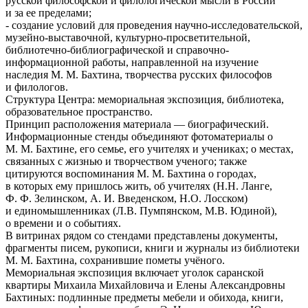
русской философской и филологической мысли в России
и за ее пределами;
- создание условий для проведения научно-исследовательской,
музейно-выставочной, культурно-просветительной,
библиотечно-библиографической и справочно-
информационной работы, направленной на изучение
наследия М. М. Бахтина, творчества русских философов
и филологов.
Структура Центра: мемориальная экспозиция, библиотека,
образовательное пространство.
Принцип расположения материала — биографический.
Информационные стенды объединяют фотоматериалы о
М. М. Бахтине, его семье, его учителях и учениках; о местах,
связанных с жизнью и творчеством ученого; также
цитируются воспоминания М. М. Бахтина о городах,
в которых ему пришлось жить, об учителях (Н.Н. Ланге,
Ф. Ф. Зелинском, А. И. Введенском, Н.О. Лосском)
и единомышленниках (Л.В. Пумпянском, М.В. Юдиной),
о времени и о событиях.
В витринах рядом со стендами представлены документы,
фрагменты писем, рукописи, книги и журналы из библиотеки
М. М. Бахтина, сохранившие пометы учёного.
Мемориальная экспозиция включает уголок саранской
квартиры Михаила Михайловича и Елены Александровны
Бахтиных: подлинные предметы мебели и обихода, книги,