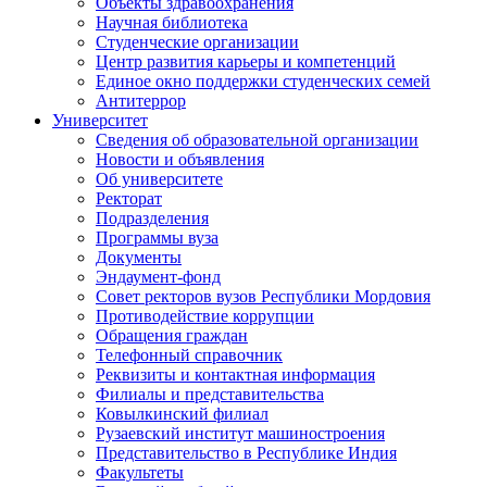
Объекты здравоохранения
Научная библиотека
Студенческие организации
Центр развития карьеры и компетенций
Единое окно поддержки студенческих семей
Антитеррор
Университет
Сведения об образовательной организации
Новости и объявления
Об университете
Ректорат
Подразделения
Программы вуза
Документы
Эндаумент-фонд
Совет ректоров вузов Республики Мордовия
Противодействие коррупции
Обращения граждан
Телефонный справочник
Реквизиты и контактная информация
Филиалы и представительства
Ковылкинский филиал
Рузаевский институт машиностроения
Представительство в Республике Индия
Факультеты