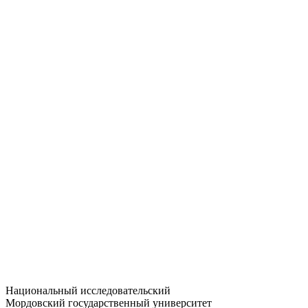
Статистика приёма
Большевистская ул., 68/1
dep-general@adm.mrsu.ru
+7 (8342) 24-37-32
Приёмная комиссия
Полежаева ул., 44
entrance-exam@adm.mrsu.ru
+7 (800) 222-13-77
© 1998–2026 МГУ им. Н.П. ОГАРЁВА
При использовании материалов сайта ссылка на источник
обязательна
Национальный исследовательский
Мордовский государственный университет