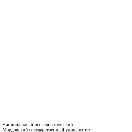
Статистика приёма
Большевистская ул., 68/1
dep-general@adm.mrsu.ru
+7 (8342) 24-37-32
Приёмная комиссия
Полежаева ул., 44
entrance-exam@adm.mrsu.ru
+7 (800) 222-13-77
© 1998–2026 МГУ им. Н.П. ОГАРЁВА
При использовании материалов сайта ссылка на источник
обязательна
Национальный исследовательский
Мордовский государственный университет