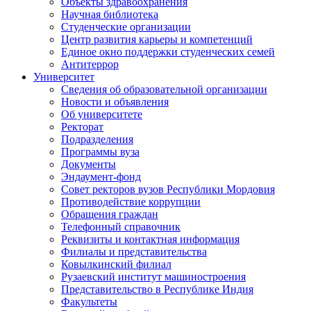
Объекты здравоохранения
Научная библиотека
Студенческие организации
Центр развития карьеры и компетенций
Единое окно поддержки студенческих семей
Антитеррор
Университет
Сведения об образовательной организации
Новости и объявления
Об университете
Ректорат
Подразделения
Программы вуза
Документы
Эндаумент-фонд
Совет ректоров вузов Республики Мордовия
Противодействие коррупции
Обращения граждан
Телефонный справочник
Реквизиты и контактная информация
Филиалы и представительства
Ковылкинский филиал
Рузаевский институт машиностроения
Представительство в Республике Индия
Факультеты