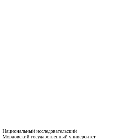
Статистика приёма
Большевистская ул., 68/1
dep-general@adm.mrsu.ru
+7 (8342) 24-37-32
Приёмная комиссия
Полежаева ул., 44
entrance-exam@adm.mrsu.ru
+7 (800) 222-13-77
© 1998–2026 МГУ им. Н.П. ОГАРЁВА
При использовании материалов сайта ссылка на источник
обязательна
Национальный исследовательский
Мордовский государственный университет