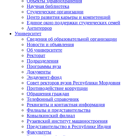
Объекты здравоохранения
Научная библиотека
Студенческие организации
Центр развития карьеры и компетенций
Единое окно поддержки студенческих семей
Антитеррор
Университет
Сведения об образовательной организации
Новости и объявления
Об университете
Ректорат
Подразделения
Программы вуза
Документы
Эндаумент-фонд
Совет ректоров вузов Республики Мордовия
Противодействие коррупции
Обращения граждан
Телефонный справочник
Реквизиты и контактная информация
Филиалы и представительства
Ковылкинский филиал
Рузаевский институт машиностроения
Представительство в Республике Индия
Факультеты