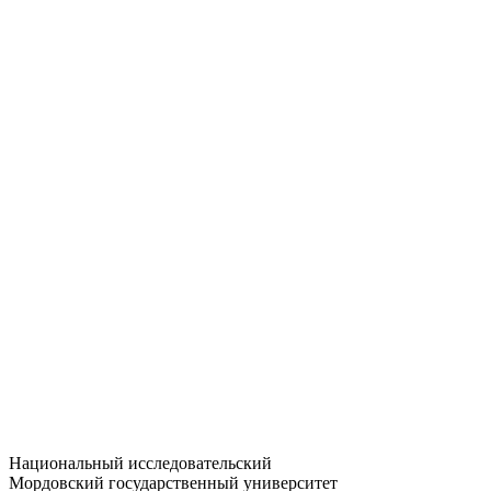
Статистика приёма
Большевистская ул., 68/1
dep-general@adm.mrsu.ru
+7 (8342) 24-37-32
Приёмная комиссия
Полежаева ул., 44
entrance-exam@adm.mrsu.ru
+7 (800) 222-13-77
© 1998–2026 МГУ им. Н.П. ОГАРЁВА
При использовании материалов сайта ссылка на источник
обязательна
Национальный исследовательский
Мордовский государственный университет