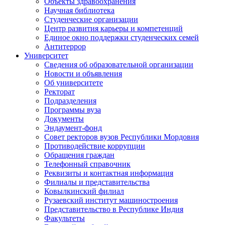
Объекты здравоохранения
Научная библиотека
Студенческие организации
Центр развития карьеры и компетенций
Единое окно поддержки студенческих семей
Антитеррор
Университет
Сведения об образовательной организации
Новости и объявления
Об университете
Ректорат
Подразделения
Программы вуза
Документы
Эндаумент-фонд
Совет ректоров вузов Республики Мордовия
Противодействие коррупции
Обращения граждан
Телефонный справочник
Реквизиты и контактная информация
Филиалы и представительства
Ковылкинский филиал
Рузаевский институт машиностроения
Представительство в Республике Индия
Факультеты