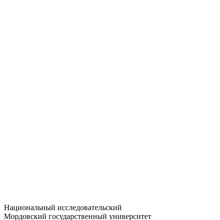
Статистика приёма
Большевистская ул., 68/1
dep-general@adm.mrsu.ru
+7 (8342) 24-37-32
Приёмная комиссия
Полежаева ул., 44
entrance-exam@adm.mrsu.ru
+7 (800) 222-13-77
© 1998–2026 МГУ им. Н.П. ОГАРЁВА
При использовании материалов сайта ссылка на источник
обязательна
Национальный исследовательский
Мордовский государственный университет