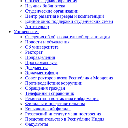
Объекты здравоохранения
Научная библиотека
Студенческие организации
Центр развития карьеры и компетенций
Единое окно поддержки студенческих семей
Антитеррор
Университет
Сведения об образовательной организации
Новости и объявления
Об университете
Ректорат
Подразделения
Программы вуза
Документы
Эндаумент-фонд
Совет ректоров вузов Республики Мордовия
Противодействие коррупции
Обращения граждан
Телефонный справочник
Реквизиты и контактная информация
Филиалы и представительства
Ковылкинский филиал
Рузаевский институт машиностроения
Представительство в Республике Индия
Факультеты