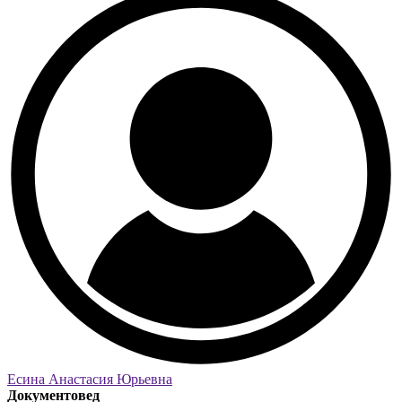
Есина Анастасия Юрьевна
Документовед