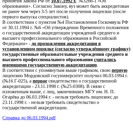
принятия Закона РФ от
10.07.1992 г.
№3266-1 «Об
образовании». Cогласно Закону, вуз может быть аккредитован
не ранее чем через 3-5 лет после получения лицензии (после
первого выпуска специалистов).
В соответствии с пунктом №4 Постановления Госкомвуза РФ
от 30.11.1994 г. №6 «Об утверждении Временного положения
о государственной аккредитации учреждений среднего и
высшего профессионального образования в Российской
Федерации» -
до прохождения аккредитации в
установленном порядке (согласно утверждённому графику)
государственные образовательные учреждения среднего и
высшего профессионального образования
считались
имеющими государственную аккредитацию
.
В соответствии с упомянутым выше графиком, свою
первую
лицензию Мордовский госуниверситет получил 06.03.1994 г.
(№16 Г-025), а
первое
свидетельство о государственной
аккредитации - 23.11.1998 г. (№25-0308). В связи с
изложенным выше, с лиц, закончивших МГУ им. Н. П.
Огарёва до 06.03.1994 г. - нельзя требовать лицензию; до
23.11.1998 г. - нельзя требовать свидетельство о
государственной аккредитации.
Справка до 06.03.1994.pdf