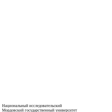
Статистика приёма
Большевистская ул., 68/1
dep-general@adm.mrsu.ru
+7 (8342) 24-37-32
Приёмная комиссия
Полежаева ул., 44
entrance-exam@adm.mrsu.ru
+7 (800) 222-13-77
© 1998–2026 МГУ им. Н.П. ОГАРЁВА
При использовании материалов сайта ссылка на источник
обязательна
Национальный исследовательский
Мордовский государственный университет