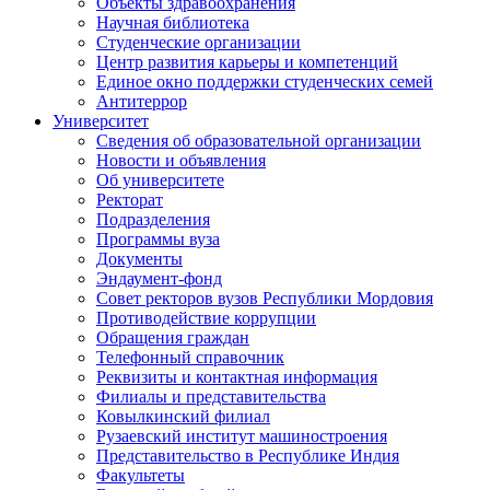
Объекты здравоохранения
Научная библиотека
Студенческие организации
Центр развития карьеры и компетенций
Единое окно поддержки студенческих семей
Антитеррор
Университет
Сведения об образовательной организации
Новости и объявления
Об университете
Ректорат
Подразделения
Программы вуза
Документы
Эндаумент-фонд
Совет ректоров вузов Республики Мордовия
Противодействие коррупции
Обращения граждан
Телефонный справочник
Реквизиты и контактная информация
Филиалы и представительства
Ковылкинский филиал
Рузаевский институт машиностроения
Представительство в Республике Индия
Факультеты