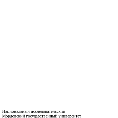
Статистика приёма
Большевистская ул., 68/1
dep-general@adm.mrsu.ru
+7 (8342) 24-37-32
Приёмная комиссия
Полежаева ул., 44
entrance-exam@adm.mrsu.ru
+7 (800) 222-13-77
© 1998–2026 МГУ им. Н.П. ОГАРЁВА
При использовании материалов сайта ссылка на источник
обязательна
Национальный исследовательский
Мордовский государственный университет