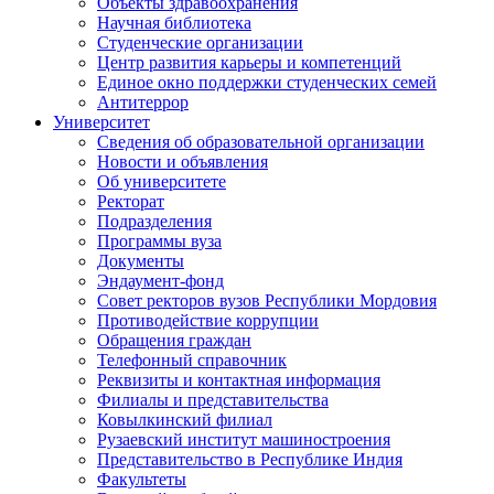
Объекты здравоохранения
Научная библиотека
Студенческие организации
Центр развития карьеры и компетенций
Единое окно поддержки студенческих семей
Антитеррор
Университет
Сведения об образовательной организации
Новости и объявления
Об университете
Ректорат
Подразделения
Программы вуза
Документы
Эндаумент-фонд
Совет ректоров вузов Республики Мордовия
Противодействие коррупции
Обращения граждан
Телефонный справочник
Реквизиты и контактная информация
Филиалы и представительства
Ковылкинский филиал
Рузаевский институт машиностроения
Представительство в Республике Индия
Факультеты