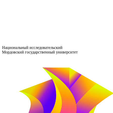
entrance-exam@adm.mrsu.ru
+7 (800) 222-13-77
© 1998–2026 МГУ им. Н.П. ОГАРЁВА
При использовании материалов сайта ссылка на источник обяз
Национальный исследовательский
Мордовский государственный университет