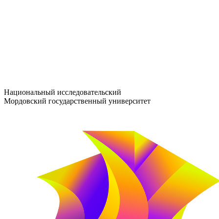
entrance-exam@adm.mrsu.ru
+7 (800) 222-13-77
© 1998–2026 МГУ им. Н.П. ОГАРЁВА
При использовании материалов сайта ссылка на источник обяз
Национальный исследовательский
Мордовский государственный университет